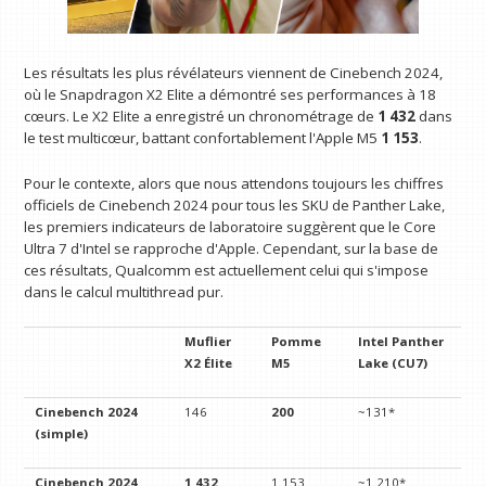
Les résultats les plus révélateurs viennent de Cinebench 2024,
où le Snapdragon X2 Elite a démontré ses performances à 18
cœurs. Le X2 Elite a enregistré un chronométrage de
1 432
dans
le test multicœur, battant confortablement l'Apple M5
1 153
.
Pour le contexte, alors que nous attendons toujours les chiffres
officiels de Cinebench 2024 pour tous les SKU de Panther Lake,
les premiers indicateurs de laboratoire suggèrent que le Core
Ultra 7 d'Intel se rapproche d'Apple. Cependant, sur la base de
ces résultats, Qualcomm est actuellement celui qui s'impose
dans le calcul multithread pur.
Muflier
Pomme
Intel Panther
X2 Élite
M5
Lake (CU7)
Cinebench 2024
146
200
~131*
(simple)
Cinebench 2024
1 432
1 153
~1 210*