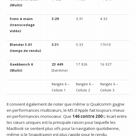
(Multi)
Frein à main
3:29
3:31
4:32
(transcodage
vidéo)
Blender 5.01
3:31
5:33
17h10
(temps de rendu)
Geekbench 6
23 449
17 926
16 927
(Multi)
(Extrême)
Rangée 6 –
Rangée 6 –
Rangée 6 –
Cellule 1
Cellule 2
Cellule 3
Il convient également de noter que même si Qualcomm gagne
en performances multicœurs, le M5 d'Apple fait toujours mieux
en performances monocœur. Que
146 contre 200
L'écart entre
les cœurs uniques est la principale raison pour laquelle les
MacBook se sentent plus vifs pour la navigation quotidienne,
même si le Snapdragon est plus rapide pour le rendu.