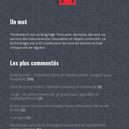
Un mot
Technews.fr est un blog High Tech avec des tests, des avis ou
encore des tutos branché innovation et objets connectés. La
technologie est le fil conducteur de tous les articles et l’œil
critique est de rigueur.
Les plus commentés
RaspberryPi - Comment faire un média-center complet avec
RaspBMC
(56)
Test du Sony A5000 - Hybride compact et connecté
(9)
Ungit - Un gestionnaire de git graphique agréable et
multiplateforme
(2)
8 sites pour trouver des images haute résolution libres de
droits
(2)
À propos
(1)