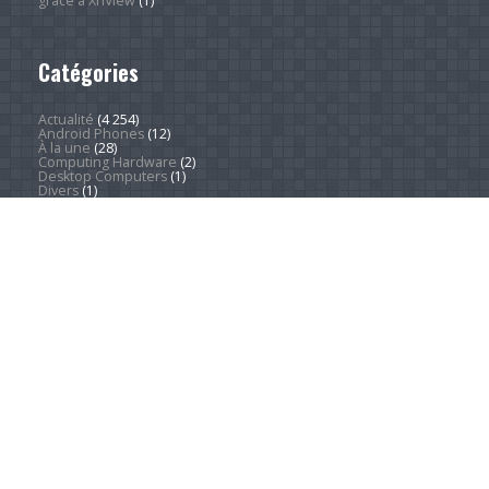
Redresser une série d'images facilement et rapidement
grâce à XnView
(1)
Catégories
Actualité
(4 254)
Android Phones
(12)
À la une
(28)
Computing Hardware
(2)
Desktop Computers
(1)
Divers
(1)
EVs
(1)
Home Appliances
(1)
Innovation
(675)
iPads
(1)
iPhones
(3)
Jeux
(52)
Logiciel
(58)
Mobile
(53)
Movies
(2)
Outdoors
(6)
PC Gaming
(1)
Sleep
(2)
Sports
(548)
Streaming
(1 454)
Tendances
(266)
Test
(157)
Tutoriels
(1 936)
VR & AR
(1)