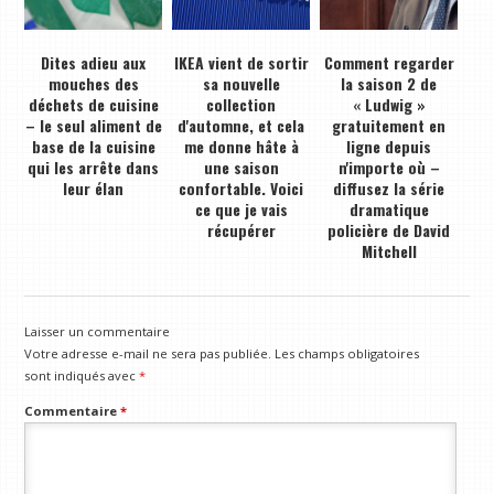
Dites adieu aux
IKEA vient de sortir
Comment regarder
mouches des
sa nouvelle
la saison 2 de
déchets de cuisine
collection
« Ludwig »
– le seul aliment de
d'automne, et cela
gratuitement en
base de la cuisine
me donne hâte à
ligne depuis
qui les arrête dans
une saison
n'importe où –
leur élan
confortable. Voici
diffusez la série
ce que je vais
dramatique
récupérer
policière de David
Mitchell
Laisser un commentaire
Votre adresse e-mail ne sera pas publiée.
Les champs obligatoires
sont indiqués avec
*
Commentaire
*