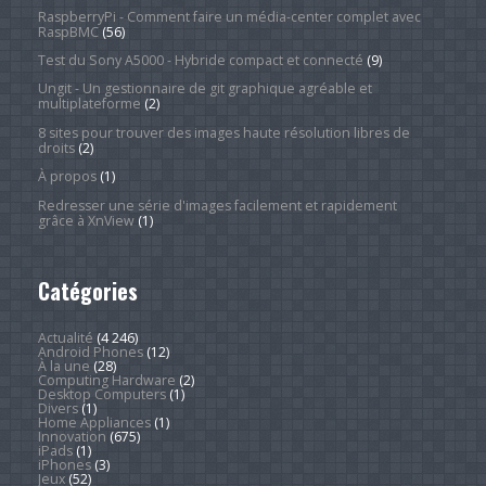
RaspberryPi - Comment faire un média-center complet avec
RaspBMC
(56)
Test du Sony A5000 - Hybride compact et connecté
(9)
Ungit - Un gestionnaire de git graphique agréable et
multiplateforme
(2)
8 sites pour trouver des images haute résolution libres de
droits
(2)
À propos
(1)
Redresser une série d'images facilement et rapidement
grâce à XnView
(1)
Catégories
Actualité
(4 246)
Android Phones
(12)
À la une
(28)
Computing Hardware
(2)
Desktop Computers
(1)
Divers
(1)
Home Appliances
(1)
Innovation
(675)
iPads
(1)
iPhones
(3)
Jeux
(52)