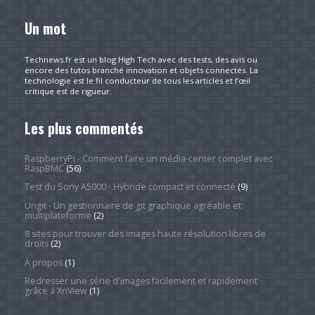
Un mot
Technews.fr est un blog High Tech avec des tests, des avis ou
encore des tutos branché innovation et objets connectés. La
technologie est le fil conducteur de tous les articles et l’œil
critique est de rigueur.
Les plus commentés
RaspberryPi - Comment faire un média-center complet avec
RaspBMC
(56)
Test du Sony A5000 - Hybride compact et connecté
(9)
Ungit - Un gestionnaire de git graphique agréable et
multiplateforme
(2)
8 sites pour trouver des images haute résolution libres de
droits
(2)
À propos
(1)
Redresser une série d'images facilement et rapidement
grâce à XnView
(1)