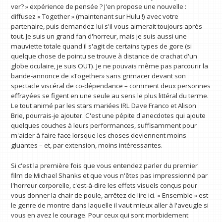
ver? » expérience de pensée ? J'en propose une nouvelle :
diffusez « Together » (maintenant sur Hulu !) avec votre
partenaire, puis demandez-lui s'il vous aimerait toujours après
tout. Je suis un grand fan d'horreur, mais je suis aussi une
mauviette totale quand il s'agit de certains types de gore (si
quelque chose de pointu se trouve à distance de crachat d'un
globe oculaire, je suis OUT). Je ne pouvais même pas parcourir la
bande-annonce de «Together» sans grimacer devant son
spectacle viscéral de co-dépendance – comment deux personnes
effrayées se figent en une seule au sens le plus littéral du terme.
Le tout animé par les stars mariées IRL Dave Franco et Alison
Brie, pourrais-je ajouter. C'est une pépite d'anecdotes qui ajoute
quelques couches à leurs performances, suffisamment pour
m'aider à faire face lorsque les choses deviennent moins
gluantes – et, par extension, moins intéressantes.
Si c'est la première fois que vous entendez parler du premier
film de Michael Shanks et que vous n'êtes pas impressionné par
l'horreur corporelle, c'est-à-dire les effets visuels conçus pour
vous donner la chair de poule, arrêtez de lire ici. « Ensemble » est
le genre de montre dans laquelle il vaut mieux aller à l'aveugle si
vous en avez le courage. Pour ceux qui sont morbidement