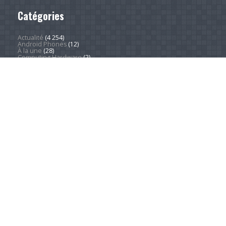
Catégories
Actualité
(4 254)
Android Phones
(12)
À la une
(28)
Computing Hardware
(2)
Desktop Computers
(1)
Divers
(1)
EVs
(1)
Home Appliances
(1)
Innovation
(675)
iPads
(1)
iPhones
(3)
Jeux
(52)
Logiciel
(58)
Mobile
(53)
Movies
(2)
Outdoors
(6)
PC Gaming
(1)
Sleep
(2)
Sports
(548)
Streaming
(1 454)
Tendances
(266)
Test
(157)
Tutoriels
(1 936)
VR & AR
(1)
Copyright © 2026. Technews.fr