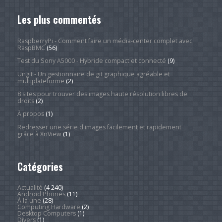
Les plus commentés
RaspberryPi - Comment faire un média-center complet avec
RaspBMC
(56)
Test du Sony A5000 - Hybride compact et connecté
(9)
Ungit - Un gestionnaire de git graphique agréable et
multiplateforme
(2)
8 sites pour trouver des images haute résolution libres de
droits
(2)
À propos
(1)
Redresser une série d'images facilement et rapidement
grâce à XnView
(1)
Catégories
Actualité
(4 240)
Android Phones
(11)
À la une
(28)
Computing Hardware
(2)
Desktop Computers
(1)
Divers
(1)