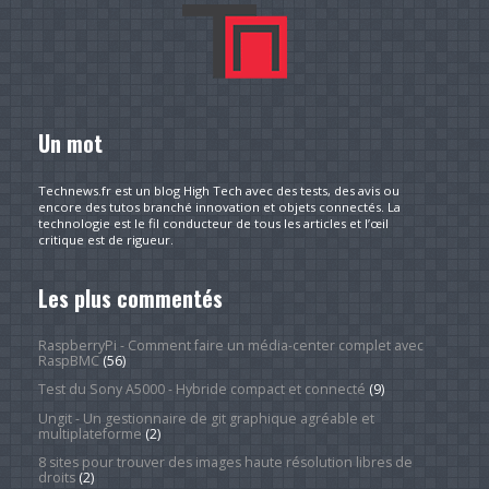
Un mot
Technews.fr est un blog High Tech avec des tests, des avis ou
encore des tutos branché innovation et objets connectés. La
technologie est le fil conducteur de tous les articles et l’œil
critique est de rigueur.
Les plus commentés
RaspberryPi - Comment faire un média-center complet avec
RaspBMC
(56)
Test du Sony A5000 - Hybride compact et connecté
(9)
Ungit - Un gestionnaire de git graphique agréable et
multiplateforme
(2)
8 sites pour trouver des images haute résolution libres de
droits
(2)