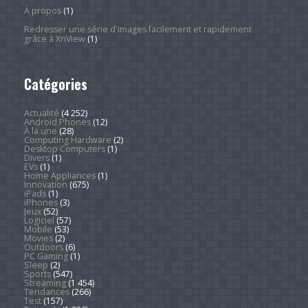
À propos
(1)
Redresser une série d'images facilement et rapidement
grâce à XnView
(1)
Catégories
Actualité
(4 252)
Android Phones
(12)
À la une
(28)
Computing Hardware
(2)
Desktop Computers
(1)
Divers
(1)
EVs
(1)
Home Appliances
(1)
Innovation
(675)
iPads
(1)
iPhones
(3)
Jeux
(52)
Logiciel
(57)
Mobile
(53)
Movies
(2)
Outdoors
(6)
PC Gaming
(1)
Sleep
(2)
Sports
(547)
Streaming
(1 454)
Tendances
(266)
Test
(157)