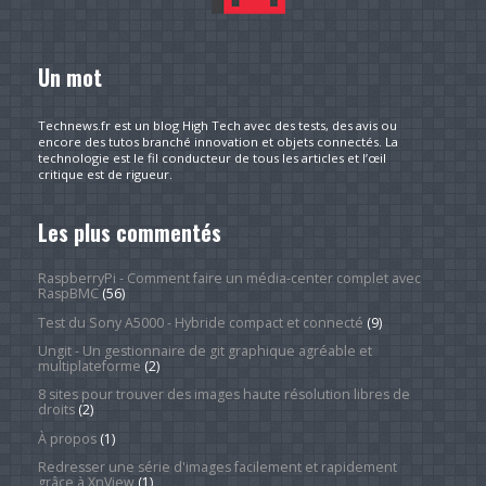
Un mot
Technews.fr est un blog High Tech avec des tests, des avis ou
encore des tutos branché innovation et objets connectés. La
technologie est le fil conducteur de tous les articles et l’œil
critique est de rigueur.
Les plus commentés
RaspberryPi - Comment faire un média-center complet avec
RaspBMC
(56)
Test du Sony A5000 - Hybride compact et connecté
(9)
Ungit - Un gestionnaire de git graphique agréable et
multiplateforme
(2)
8 sites pour trouver des images haute résolution libres de
droits
(2)
À propos
(1)
Redresser une série d'images facilement et rapidement
grâce à XnView
(1)