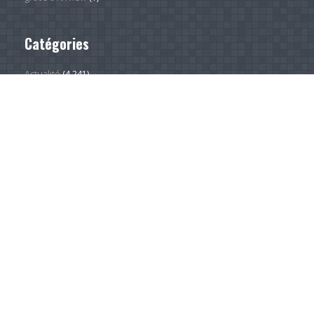
Catégories
Actualité
(4 241)
Android Phones
(11)
À la une
(28)
Computing Hardware
(2)
Desktop Computers
(1)
Divers
(1)
Home Appliances
(1)
Innovation
(675)
iPads
(1)
iPhones
(3)
Jeux
(52)
Logiciel
(57)
Mobile
(53)
Movies
(2)
Outdoors
(5)
PC Gaming
(1)
Sleep
(2)
Sports
(546)
Streaming
(1 449)
Tendances
(266)
Test
(157)
Tutoriels
(1 936)
VR & AR
(1)