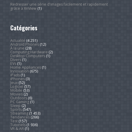
Redresser une série d'images facilement et rapidement
grâce à XnView
(1)
Catégories
Actualité
(4 251)
Android Phones
(12)
À la une
(28)
Computing Hardware
(2)
Desktop Computers
(1)
Divers
(1)
EVs
(1)
Home Appliances
(1)
Innovation
(675)
iPads
(1)
iPhones
(3)
Jeux
(52)
Logiciel
(57)
Mobile
(53)
Movies
(2)
Outdoors
(6)
PC Gaming
(1)
Sleep
(2)
Sports
(547)
Streaming
(1 453)
Tendances
(266)
Test
(157)
Tutoriels
(1 936)
VR & AR
(1)