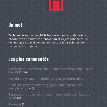
Un mot
Technews.fr est un blog High Tech avec des tests, des avis ou
encore des tutos branché innovation et objets connectés. La
technologie est le fil conducteur de tous les articles et l’œil
critique est de rigueur.
Les plus commentés
RaspberryPi - Comment faire un média-center complet avec
RaspBMC
(56)
Test du Sony A5000 - Hybride compact et connecté
(9)
Ungit - Un gestionnaire de git graphique agréable et
multiplateforme
(2)
8 sites pour trouver des images haute résolution libres de
droits
(2)
À propos
(1)