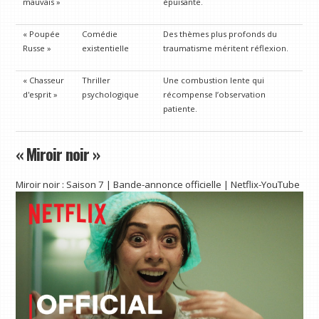
mauvais »
épuisante.
« Poupée
Comédie
Des thèmes plus profonds du
Russe »
existentielle
traumatisme méritent réflexion.
« Chasseur
Thriller
Une combustion lente qui
d'esprit »
psychologique
récompense l’observation
patiente.
« Miroir noir »
Miroir noir : Saison 7 | Bande-annonce officielle | Netflix-YouTube