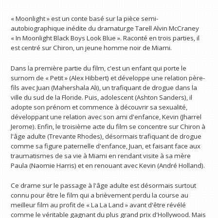
« Moonlight » est un conte basé sur la pièce semi-
autobiographique inédite du dramaturge Tarell Alvin McCraney
« In Moonlight Black Boys Look Blue ». Raconté en trois parties, il
est centré sur Chiron, un jeune homme noir de Miami.
Dans la première partie du film, c'est un enfant qui porte le
surnom de « Petit » (Alex Hibbert) et développe une relation père-
fils avec Juan (Mahershala Ali), un trafiquant de drogue dans la
ville du sud de la Floride. Puis, adolescent (Ashton Sanders), il
adopte son prénom et commence à découvrir sa sexualité,
développant une relation avec son ami d'enfance, Kevin (Jharrel
Jerome). Enfin, le troisième acte du film se concentre sur Chiron à
l'âge adulte (Trevante Rhodes), désormais trafiquant de drogue
comme sa figure paternelle d'enfance, Juan, et faisant face aux
traumatismes de sa vie à Miami en rendant visite à sa mère
Paula (Naomie Harris) et en renouant avec Kevin (André Holland).
Ce drame sur le passage à l'âge adulte est désormais surtout
connu pour être le film qui a brièvement perdu la course au
meilleur film au profit de « La La Land » avant d'être révélé
comme le véritable gagnant du plus grand prix d'Hollywood. Mais