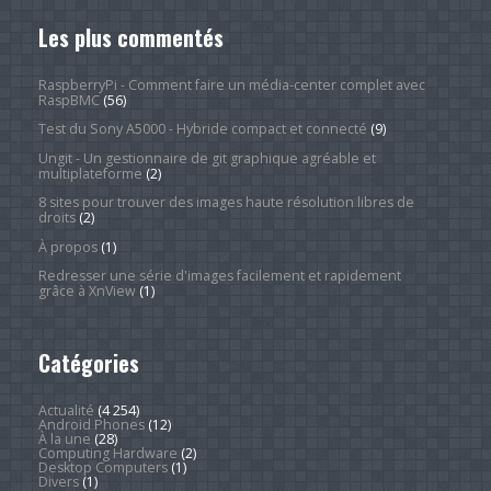
Les plus commentés
RaspberryPi - Comment faire un média-center complet avec
RaspBMC
(56)
Test du Sony A5000 - Hybride compact et connecté
(9)
Ungit - Un gestionnaire de git graphique agréable et
multiplateforme
(2)
8 sites pour trouver des images haute résolution libres de
droits
(2)
À propos
(1)
Redresser une série d'images facilement et rapidement
grâce à XnView
(1)
Catégories
Actualité
(4 254)
Android Phones
(12)
À la une
(28)
Computing Hardware
(2)
Desktop Computers
(1)
Divers
(1)