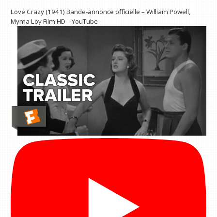
Love Crazy (1941) Bande-annonce officielle – William Powell,
Myma Loy Film HD – YouTube