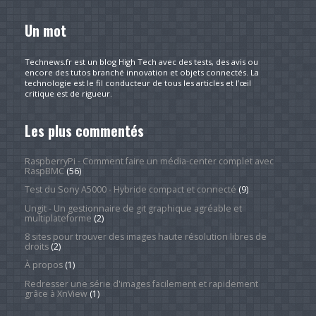
Un mot
Technews.fr est un blog High Tech avec des tests, des avis ou
encore des tutos branché innovation et objets connectés. La
technologie est le fil conducteur de tous les articles et l’œil
critique est de rigueur.
Les plus commentés
RaspberryPi - Comment faire un média-center complet avec
RaspBMC
(56)
Test du Sony A5000 - Hybride compact et connecté
(9)
Ungit - Un gestionnaire de git graphique agréable et
multiplateforme
(2)
8 sites pour trouver des images haute résolution libres de
droits
(2)
À propos
(1)
Redresser une série d'images facilement et rapidement
grâce à XnView
(1)