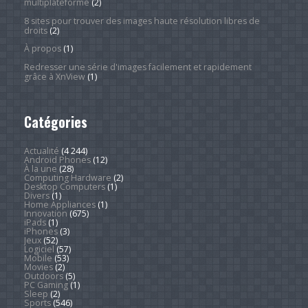
multiplateforme
(2)
8 sites pour trouver des images haute résolution libres de
droits
(2)
À propos
(1)
Redresser une série d'images facilement et rapidement
grâce à XnView
(1)
Catégories
Actualité
(4 244)
Android Phones
(12)
À la une
(28)
Computing Hardware
(2)
Desktop Computers
(1)
Divers
(1)
Home Appliances
(1)
Innovation
(675)
iPads
(1)
iPhones
(3)
Jeux
(52)
Logiciel
(57)
Mobile
(53)
Movies
(2)
Outdoors
(5)
PC Gaming
(1)
Sleep
(2)
Sports
(546)