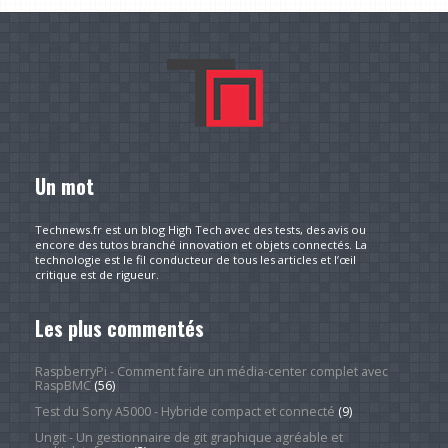
Un mot
Technews.fr est un blog High Tech avec des tests, des avis ou
encore des tutos branché innovation et objets connectés. La
technologie est le fil conducteur de tous les articles et l’œil
critique est de rigueur.
Les plus commentés
RaspberryPi - Comment faire un média-center complet avec
RaspBMC
(56)
Test du Sony A5000 - Hybride compact et connecté
(9)
Ungit - Un gestionnaire de git graphique agréable et