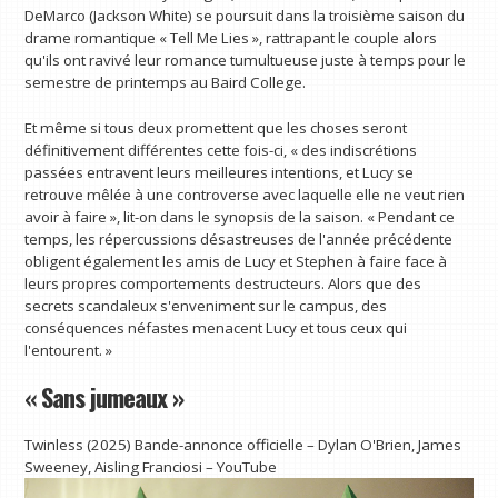
DeMarco (Jackson White) se poursuit dans la troisième saison du
drame romantique « Tell Me Lies », rattrapant le couple alors
qu'ils ont ravivé leur romance tumultueuse juste à temps pour le
semestre de printemps au Baird College.
Et même si tous deux promettent que les choses seront
définitivement différentes cette fois-ci, « des indiscrétions
passées entravent leurs meilleures intentions, et Lucy se
retrouve mêlée à une controverse avec laquelle elle ne veut rien
avoir à faire », lit-on dans le synopsis de la saison. « Pendant ce
temps, les répercussions désastreuses de l'année précédente
obligent également les amis de Lucy et Stephen à faire face à
leurs propres comportements destructeurs. Alors que des
secrets scandaleux s'enveniment sur le campus, des
conséquences néfastes menacent Lucy et tous ceux qui
l'entourent. »
« Sans jumeaux »
Twinless (2025) Bande-annonce officielle – Dylan O'Brien, James
Sweeney, Aisling Franciosi – YouTube