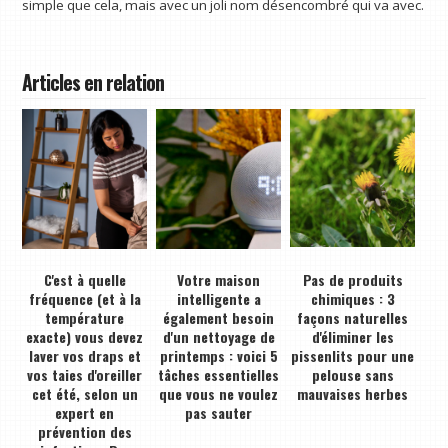
simple que cela, mais avec un joli nom désencombré qui va avec.
Articles en relation
C'est à quelle
Votre maison
Pas de produits
fréquence (et à la
intelligente a
chimiques : 3
température
également besoin
façons naturelles
exacte) vous devez
d'un nettoyage de
d'éliminer les
laver vos draps et
printemps : voici 5
pissenlits pour une
vos taies d'oreiller
tâches essentielles
pelouse sans
cet été, selon un
que vous ne voulez
mauvaises herbes
expert en
pas sauter
prévention des