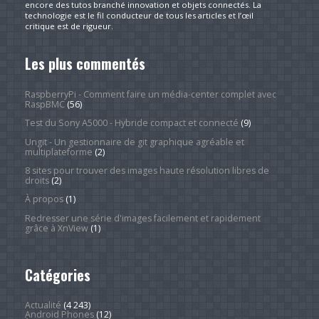
encore des tutos branché innovation et objets connectés. La
technologie est le fil conducteur de tous les articles et l’œil
critique est de rigueur.
Les plus commentés
RaspberryPi - Comment faire un média-center complet avec
RaspBMC
(56)
Test du Sony A5000 - Hybride compact et connecté
(9)
Ungit - Un gestionnaire de git graphique agréable et
multiplateforme
(2)
8 sites pour trouver des images haute résolution libres de
droits
(2)
À propos
(1)
Redresser une série d'images facilement et rapidement
grâce à XnView
(1)
Catégories
Actualité
(4 243)
Android Phones
(12)