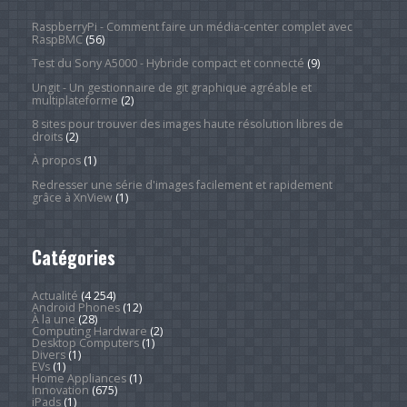
RaspberryPi - Comment faire un média-center complet avec
RaspBMC
(56)
Test du Sony A5000 - Hybride compact et connecté
(9)
Ungit - Un gestionnaire de git graphique agréable et
multiplateforme
(2)
8 sites pour trouver des images haute résolution libres de
droits
(2)
À propos
(1)
Redresser une série d'images facilement et rapidement
grâce à XnView
(1)
Catégories
Actualité
(4 254)
Android Phones
(12)
À la une
(28)
Computing Hardware
(2)
Desktop Computers
(1)
Divers
(1)
EVs
(1)
Home Appliances
(1)
Innovation
(675)
iPads
(1)