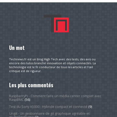
Un mot
Technews.fr est un blog High Tech avec des tests, des avis ou
encore des tutos branché innovation et objets connectés. La
technologie est le fil conducteur de tous les articles et l’œil
critique est de rigueur.
Les plus commentés
RaspberryPi - Comment faire un média-center complet avec
RaspBMC
(56)
Test du Sony A5000 - Hybride compact et connecté
(9)
Ungit - Un gestionnaire de git graphique agréable et