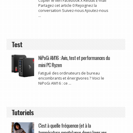
Copier le lien Facebook X Reddit E-mail
Partagez cet article 0 Rejoignez la
conversation Suivez-nous Ajoutez-nous
...
Test
NiPoGi AM16 : Avis, test et performances du
mini PC Ryzen
Fatigué des ordinateurs de bureau
encombrants et énergivores ? Voici le
NiPoGi AM16 : ce ...
Tutoriels
C'est à quelle fréquence (et à la
température exacte) vous devez laver vos