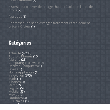
multiplateforme
(2)
8 sites pour trouver des images haute résolution libres de
droits
(2)
À propos
(1)
Redresser une série d'images facilement et rapidement
grâce à XnView
(1)
Catégories
Actualité
(4 235)
Android Phones
(10)
À la une
(28)
Computing Hardware
(2)
Desktop Computers
(1)
Divers
(1)
Home Appliances
(1)
Innovation
(675)
iPads
(1)
iPhones
(3)
Jeux
(52)
Logiciel
(57)
Mobile
(53)
Movies
(2)
Outdoors
(4)
PC Gaming
(1)
Sleep
(2)
Sports
(546)