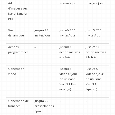
édition
images / jour
images / jour
d'images avec
Nano Banana
Pro
Vue
Jusqu'à 25
Jusqu'à 250
Jusqu'à 250
dynamique
invites/jour
invites/jour
invites/jour
Actions
–
Jusqu'à 10
Jusqu'à 10
programmées
actions actives
actions actives
à la fois
à la fois
Génération
–
Jusqu'à 3
Jusqu'à 5
vidéo
vidéos / jour
vidéos / jour
en utilisant
en utilisant
Veo 3.1 Fast
Veo 3.1
(aperçu)
(aperçu)
Génération de
Jusqu'à 20
–
–
tranches
présentations
/ jour