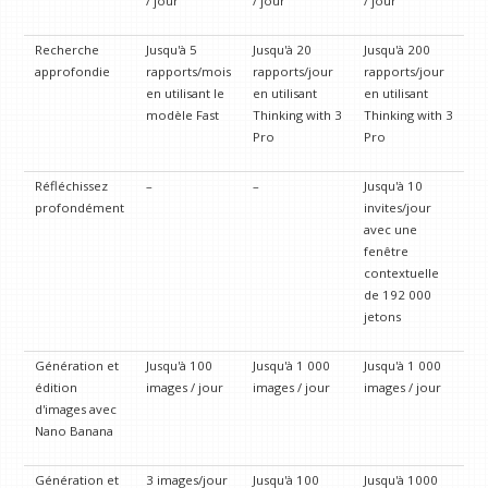
/ jour
/ jour
/ jour
Recherche
Jusqu'à 5
Jusqu'à 20
Jusqu'à 200
approfondie
rapports/mois
rapports/jour
rapports/jour
en utilisant le
en utilisant
en utilisant
modèle Fast
Thinking with 3
Thinking with 3
Pro
Pro
Réfléchissez
–
–
Jusqu'à 10
profondément
invites/jour
avec une
fenêtre
contextuelle
de 192 000
jetons
Génération et
Jusqu'à 100
Jusqu'à 1 000
Jusqu'à 1 000
édition
images / jour
images / jour
images / jour
d'images avec
Nano Banana
Génération et
3 images/jour
Jusqu'à 100
Jusqu'à 1000