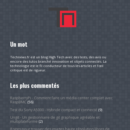
Un mot
Technews.fr est un blog High Tech avec des tests, des avis ou
encore des tutos branché innovation et objets connectés. La
technologie est le fil conducteur de tous les articles et l’œil
critique est de rigueur.
Les plus commentés
RaspberryPi - Comment faire un média-center complet avec
RaspBMC
(56)
Test du Sony A5000 - Hybride compact et connecté
(9)
Ungit - Un gestionnaire de git graphique agréable et
multiplateforme
(2)
8 sites pour trouver des images haute résolution libres de