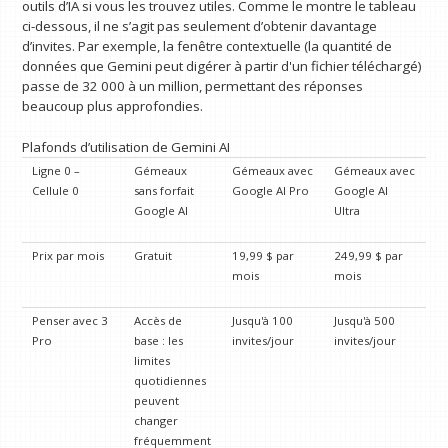
outils d’IA si vous les trouvez utiles. Comme le montre le tableau
ci-dessous, il ne s’agit pas seulement d’obtenir davantage
d’invites. Par exemple, la fenêtre contextuelle (la quantité de
données que Gemini peut digérer à partir d'un fichier téléchargé)
passe de 32 000 à un million, permettant des réponses
beaucoup plus approfondies.
Plafonds d’utilisation de Gemini AI
Ligne 0 –
Gémeaux
Gémeaux avec
Gémeaux avec
Cellule 0
sans forfait
Google AI Pro
Google AI
Google AI
Ultra
Prix ​​par mois
Gratuit
19,99 $ par
249,99 $ par
mois
mois
Penser avec 3
Accès de
Jusqu'à 100
Jusqu'à 500
Pro
base : les
invites/jour
invites/jour
limites
quotidiennes
peuvent
changer
fréquemment