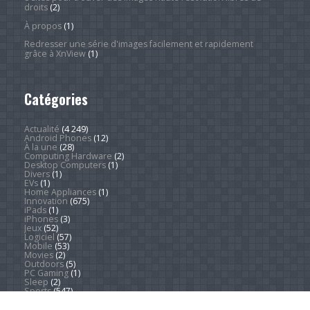
droits
(2)
À propos
(1)
Redresser une série d'images facilement et rapidement
grâce à XnView
(1)
Catégories
Actualité
(4 249)
Android Phones
(12)
À la une
(28)
Computing Hardware
(2)
Desktop Computers
(1)
Divers
(1)
EVs
(1)
Home Appliances
(1)
Innovation
(675)
iPads
(1)
iPhones
(3)
Jeux
(52)
Logiciel
(57)
Mobile
(53)
Movies
(2)
Outdoors
(5)
PC Gaming
(1)
Sleep
(2)
Sports
(547)
Streaming
(1 452)
Tendances
(266)