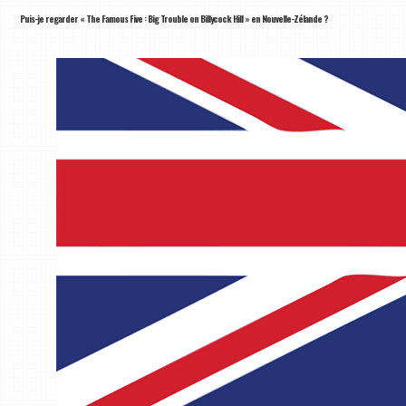
Puis-je regarder « The Famous Five : Big Trouble on Billycock Hill » en Nouvelle-Zélande ?