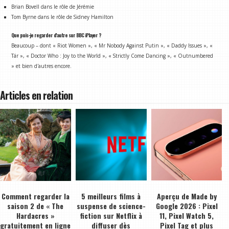
Brian Bovell dans le rôle de Jérémie
Tom Byrne dans le rôle de Sidney Hamilton
Que puis-je regarder d'autre sur BBC iPlayer ?
Beaucoup – dont « Riot Women », « Mr Nobody Against Putin », « Daddy Issues », «
Tár », « Doctor Who : Joy to the World », « Strictly Come Dancing », « Outnumbered
» et bien d'autres encore.
Articles en relation
Comment regarder la
5 meilleurs films à
Aperçu de Made by
saison 2 de « The
suspense de science-
Google 2026 : Pixel
Hardacres »
fiction sur Netflix à
11, Pixel Watch 5,
gratuitement en ligne
diffuser dès
Pixel Tag et plus