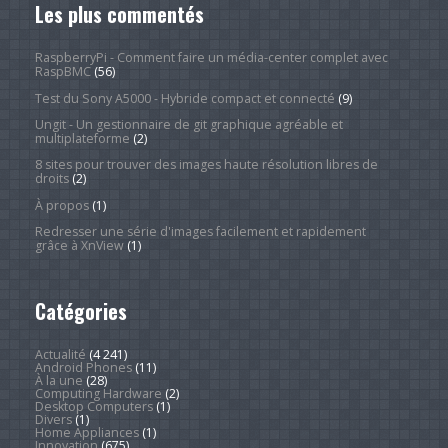
Les plus commentés
RaspberryPi - Comment faire un média-center complet avec
RaspBMC
(56)
Test du Sony A5000 - Hybride compact et connecté
(9)
Ungit - Un gestionnaire de git graphique agréable et
multiplateforme
(2)
8 sites pour trouver des images haute résolution libres de
droits
(2)
À propos
(1)
Redresser une série d'images facilement et rapidement
grâce à XnView
(1)
Catégories
Actualité
(4 241)
Android Phones
(11)
À la une
(28)
Computing Hardware
(2)
Desktop Computers
(1)
Divers
(1)
Home Appliances
(1)
Innovation
(675)