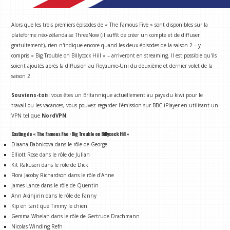
Alors que les trois premiers épisodes de « The Famous Five » sont disponibles sur la
plateforme néo-zélandaise ThreeNow (il suffit de créer un compte et de diffuser
gratuitement), rien n'indique encore quand les deux épisodes de la saison 2 – y
compris « Big Trouble on Billycock Hill » – arriveront en streaming. Il est possible qu'ils
soient ajoutés après la diffusion au Royaume-Uni du deuxième et dernier volet de la
saison 2.
Souviens-toi
si vous êtes un Britannique actuellement au pays du kiwi pour le
travail ou les vacances, vous pouvez regarder l'émission sur BBC iPlayer en utilisant un
VPN tel que
NordVPN
.
Casting de « The Famous Five : Big Trouble on Billycock Hill »
Diaana Babnicova dans le rôle de George
Elliott Rose dans le rôle de Julian
Kit Rakusen dans le rôle de Dick
Flora Jacoby Richardson dans le rôle d'Anne
James Lance dans le rôle de Quentin
Ann Akinjirin dans le rôle de Fanny
Kip en tant que Timmy le chien
Gemma Whelan dans le rôle de Gertrude Drachmann
Nicolas Winding Refn