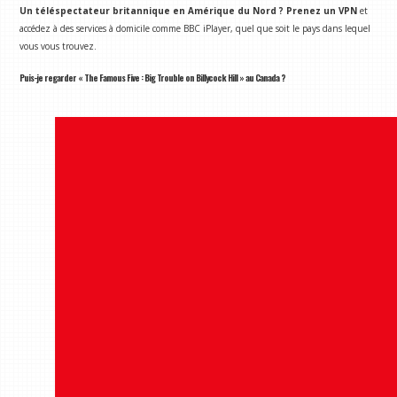
Un téléspectateur britannique en Amérique du Nord ?
Prenez un VPN
et
accédez à des services à domicile comme BBC iPlayer, quel que soit le pays dans lequel
vous vous trouvez.
Puis-je regarder « The Famous Five : Big Trouble on Billycock Hill » au Canada ?