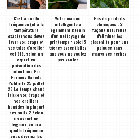
C'est à quelle
Votre maison
Pas de produits
fréquence (et à la
intelligente a
chimiques : 3
température
également besoin
façons naturelles
exacte) vous devez
d'un nettoyage de
d'éliminer les
laver vos draps et
printemps : voici 5
pissenlits pour une
vos taies d'oreiller
tâches essentielles
pelouse sans
cet été, selon un
que vous ne voulez
mauvaises herbes
expert en
pas sauter
prévention des
infections Par
Frances Daniels
Publié le 25 juillet
26 Le temps chaud
laisse vos draps et
vos oreillers
humides la plupart
des nuits ? Selon
un expert en
hygiène, voici à
quelle fréquence
vous devriez les