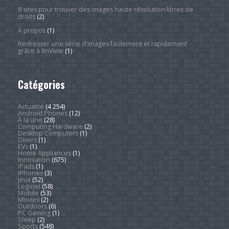
8 sites pour trouver des images haute résolution libres de
droits
(2)
À propos
(1)
Redresser une série d'images facilement et rapidement
grâce à XnView
(1)
Catégories
Actualité
(4 254)
Android Phones
(12)
À la une
(28)
Computing Hardware
(2)
Desktop Computers
(1)
Divers
(1)
EVs
(1)
Home Appliances
(1)
Innovation
(675)
iPads
(1)
iPhones
(3)
Jeux
(52)
Logiciel
(58)
Mobile
(53)
Movies
(2)
Outdoors
(6)
PC Gaming
(1)
Sleep
(2)
Sports
(548)