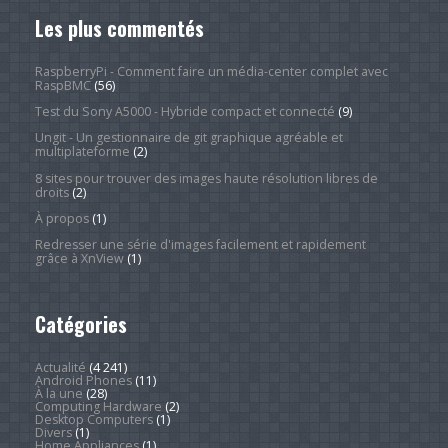
Les plus commentés
RaspberryPi - Comment faire un média-center complet avec
RaspBMC
(56)
Test du Sony A5000 - Hybride compact et connecté
(9)
Ungit - Un gestionnaire de git graphique agréable et
multiplateforme
(2)
8 sites pour trouver des images haute résolution libres de
droits
(2)
À propos
(1)
Redresser une série d'images facilement et rapidement
grâce à XnView
(1)
Catégories
Actualité
(4 241)
Android Phones
(11)
À la une
(28)
Computing Hardware
(2)
Desktop Computers
(1)
Divers
(1)
Home Appliances
(1)