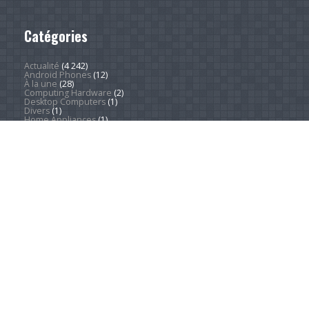
Catégories
Actualité
(4 242)
Android Phones
(12)
À la une
(28)
Computing Hardware
(2)
Desktop Computers
(1)
Divers
(1)
Home Appliances
(1)
Innovation
(675)
iPads
(1)
iPhones
(3)
Jeux
(52)
Logiciel
(57)
Mobile
(53)
Movies
(2)
Outdoors
(5)
PC Gaming
(1)
Sleep
(2)
Sports
(546)
Streaming
(1 449)
Tendances
(266)
Test
(157)
Tutoriels
(1 936)
VR & AR
(1)