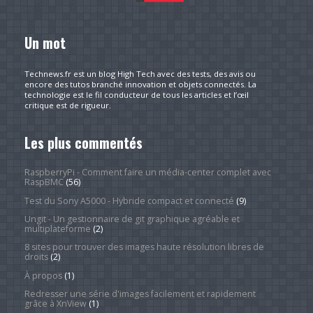
Un mot
Technews.fr est un blog High Tech avec des tests, des avis ou
encore des tutos branché innovation et objets connectés. La
technologie est le fil conducteur de tous les articles et l’œil
critique est de rigueur.
Les plus commentés
RaspberryPi - Comment faire un média-center complet avec
RaspBMC
(56)
Test du Sony A5000 - Hybride compact et connecté
(9)
Ungit - Un gestionnaire de git graphique agréable et
multiplateforme
(2)
8 sites pour trouver des images haute résolution libres de
droits
(2)
À propos
(1)
Redresser une série d'images facilement et rapidement
grâce à XnView
(1)