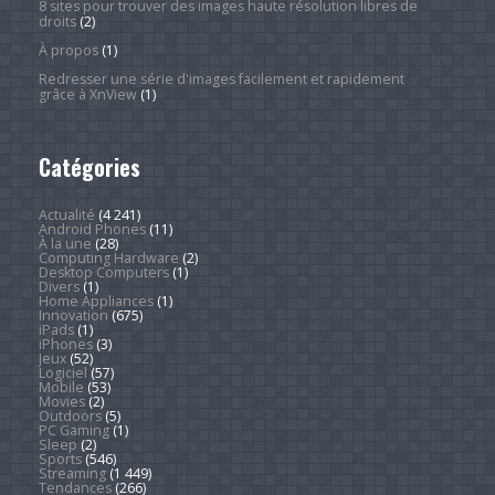
8 sites pour trouver des images haute résolution libres de
droits
(2)
À propos
(1)
Redresser une série d'images facilement et rapidement
grâce à XnView
(1)
Catégories
Actualité
(4 241)
Android Phones
(11)
À la une
(28)
Computing Hardware
(2)
Desktop Computers
(1)
Divers
(1)
Home Appliances
(1)
Innovation
(675)
iPads
(1)
iPhones
(3)
Jeux
(52)
Logiciel
(57)
Mobile
(53)
Movies
(2)
Outdoors
(5)
PC Gaming
(1)
Sleep
(2)
Sports
(546)
Streaming
(1 449)
Tendances
(266)