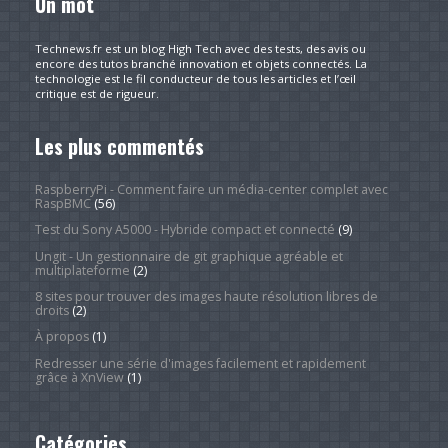
Un mot
Technews.fr est un blog High Tech avec des tests, des avis ou
encore des tutos branché innovation et objets connectés. La
technologie est le fil conducteur de tous les articles et l’œil
critique est de rigueur.
Les plus commentés
RaspberryPi - Comment faire un média-center complet avec
RaspBMC
(56)
Test du Sony A5000 - Hybride compact et connecté
(9)
Ungit - Un gestionnaire de git graphique agréable et
multiplateforme
(2)
8 sites pour trouver des images haute résolution libres de
droits
(2)
À propos
(1)
Redresser une série d'images facilement et rapidement
grâce à XnView
(1)
Catégories