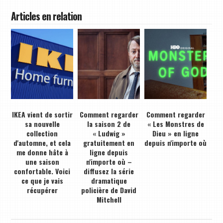
Articles en relation
IKEA vient de sortir
Comment regarder
Comment regarder
sa nouvelle
la saison 2 de
« Les Monstres de
collection
« Ludwig »
Dieu » en ligne
d'automne, et cela
gratuitement en
depuis n'importe où
me donne hâte à
ligne depuis
une saison
n'importe où –
confortable. Voici
diffusez la série
ce que je vais
dramatique
récupérer
policière de David
Mitchell