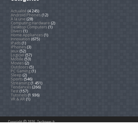
Actualité
(4 245)
Android Phones
(12)
À la une
(28)
Computing Hardware
(2)
Desktop Computers
(1)
Divers
(1)
Home Appliances
(1)
Innovation
(675)
iPads
(1)
iPhones
(3)
Jeux
(52)
Logiciel
(57)
Mobile
(53)
Movies
(2)
Outdoors
(5)
PC Gaming
(1)
Sleep
(2)
Sports
(546)
Streaming
(1 451)
Tendances
(266)
Test
(157)
Tutoriels
(1 936)
VR & AR
(1)
Copyright © 2026. Technews.fr
DEVENEZ RÉDACTEUR
PARTENARIATS
À PROPOS
MENTIONS LÉGALES
CONTACT