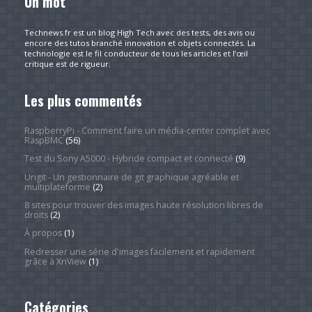
Un mot
Technews.fr est un blog High Tech avec des tests, des avis ou
encore des tutos branché innovation et objets connectés. La
technologie est le fil conducteur de tous les articles et l’œil
critique est de rigueur.
Les plus commentés
RaspberryPi - Comment faire un média-center complet avec
RaspBMC
(56)
Test du Sony A5000 - Hybride compact et connecté
(9)
Ungit - Un gestionnaire de git graphique agréable et
multiplateforme
(2)
8 sites pour trouver des images haute résolution libres de
droits
(2)
À propos
(1)
Redresser une série d'images facilement et rapidement
grâce à XnView
(1)
Catégories