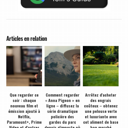
Articles en relation
Que regarder ce
Comment regarder
Arrêtez d'acheter
soir : chaque
« Anna Pigeon » en
des engrais
nouveau film et
ligne – diffusez la
coûteux – obtenez
émission ajouté à
série dramatique
une pelouse verte
Netflix,
policière des
et luxuriante avec
Paramount+, Prime
gardes du parc
cet aliment de base
Video et d'autres
depuis n'importe où
bon marché