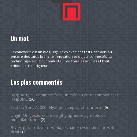
Un mot
Technews.fr est un blog High Tech avec des tests, des avis ou
encore des tutos branché innovation et objets connectés. La
technologie est le fil conducteur de tous les articles et l’œil
critique est de rigueur.
Les plus commentés
RaspberryPi - Comment faire un média-center complet avec
RaspBMC
(56)
Test du Sony A5000 - Hybride compact et connecté
(9)
Ungit - Un gestionnaire de git graphique agréable et
multiplateforme
(2)
8 sites pour trouver des images haute résolution libres de
droits
(2)