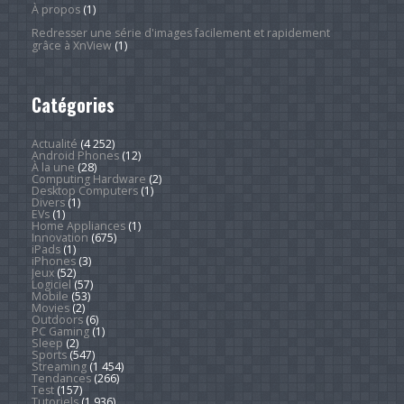
À propos
(1)
Redresser une série d'images facilement et rapidement
grâce à XnView
(1)
Catégories
Actualité
(4 252)
Android Phones
(12)
À la une
(28)
Computing Hardware
(2)
Desktop Computers
(1)
Divers
(1)
EVs
(1)
Home Appliances
(1)
Innovation
(675)
iPads
(1)
iPhones
(3)
Jeux
(52)
Logiciel
(57)
Mobile
(53)
Movies
(2)
Outdoors
(6)
PC Gaming
(1)
Sleep
(2)
Sports
(547)
Streaming
(1 454)
Tendances
(266)
Test
(157)
Tutoriels
(1 936)