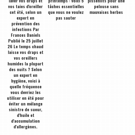
laver vos draps et
printemps : voici 5
pissenlits pour une
vos taies d'oreiller
tâches essentielles
pelouse sans
cet été, selon un
que vous ne voulez
mauvaises herbes
expert en
pas sauter
prévention des
infections Par
Frances Daniels
Publié le 25 juillet
26 Le temps chaud
laisse vos draps et
vos oreillers
humides la plupart
des nuits ? Selon
un expert en
hygiène, voici à
quelle fréquence
vous devriez les
utiliser en été pour
éviter un mélange
sinistre de sueur,
d'huile et
d'accumulation
d'allergènes.