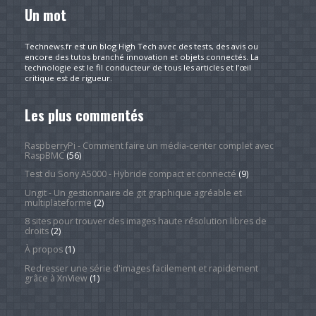
Un mot
Technews.fr est un blog High Tech avec des tests, des avis ou
encore des tutos branché innovation et objets connectés. La
technologie est le fil conducteur de tous les articles et l’œil
critique est de rigueur.
Les plus commentés
RaspberryPi - Comment faire un média-center complet avec
RaspBMC
(56)
Test du Sony A5000 - Hybride compact et connecté
(9)
Ungit - Un gestionnaire de git graphique agréable et
multiplateforme
(2)
8 sites pour trouver des images haute résolution libres de
droits
(2)
À propos
(1)
Redresser une série d'images facilement et rapidement
grâce à XnView
(1)