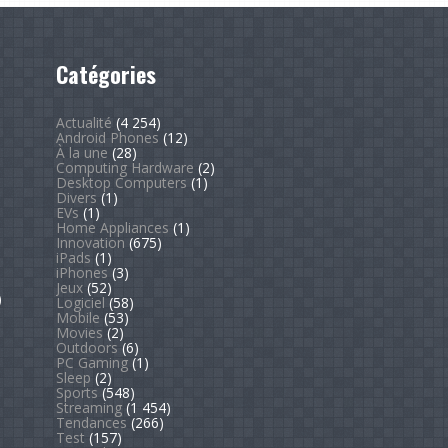
Catégories
Actualité
(4 254)
Android Phones
(12)
À la une
(28)
Computing Hardware
(2)
Desktop Computers
(1)
Divers
(1)
EVs
(1)
Home Appliances
(1)
Innovation
(675)
iPads
(1)
iPhones
(3)
Jeux
(52)
)
Logiciel
(58)
Mobile
(53)
Movies
(2)
Outdoors
(6)
PC Gaming
(1)
Sleep
(2)
Sports
(548)
Streaming
(1 454)
Tendances
(266)
Test
(157)