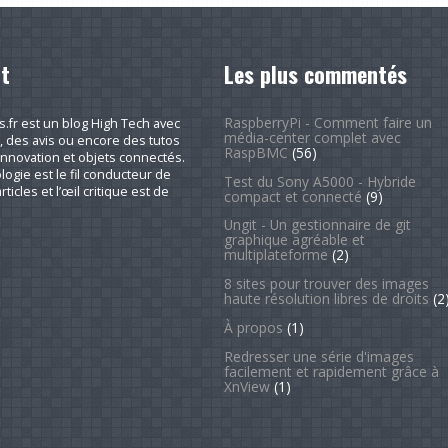
t
Les plus commentés
RaspberryPi - Comment faire un
fr est un blog High Tech avec
média-center complet avec
, des avis ou encore des tutos
RaspBMC
(56)
nnovation et objets connectés.
logie est le fil conducteur de
Test du Sony A5000 - Hybride
rticles et l’œil critique est de
compact et connecté
(9)
Ungit - Un gestionnaire de git
graphique agréable et
multiplateforme
(2)
8 sites pour trouver des images
haute résolution libres de droits
(2
À propos
(1)
Redresser une série d'images
facilement et rapidement grâce à
XnView
(1)