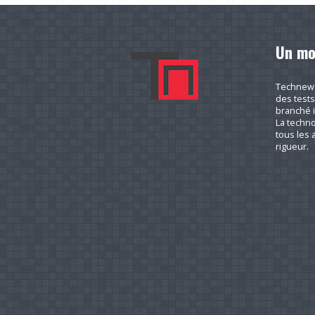
Un mo
Technews.
des tests
branché i
La techno
tous les a
rigueur.