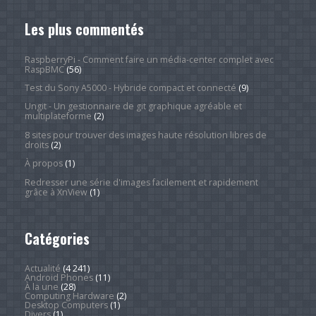
Les plus commentés
RaspberryPi - Comment faire un média-center complet avec
RaspBMC
(56)
Test du Sony A5000 - Hybride compact et connecté
(9)
Ungit - Un gestionnaire de git graphique agréable et
multiplateforme
(2)
8 sites pour trouver des images haute résolution libres de
droits
(2)
À propos
(1)
Redresser une série d'images facilement et rapidement
grâce à XnView
(1)
Catégories
Actualité
(4 241)
Android Phones
(11)
À la une
(28)
Computing Hardware
(2)
Desktop Computers
(1)
Divers
(1)