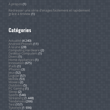
À propos
(1)
Redresser une série d'images facilement et rapidement
grâce à XnView
(1)
Catégories
Actualité
(4 240)
Android Phones
(11)
À la une
(28)
Computing Hardware
(2)
Desktop Computers
(1)
Divers
(1)
Home Appliances
(1)
Innovation
(675)
iPads
(1)
iPhones
(3)
Jeux
(52)
Logiciel
(57)
Mobile
(53)
Movies
(2)
Outdoors
(5)
PC Gaming
(1)
Sleep
(2)
Sports
(546)
Streaming
(1 448)
Tendances
(266)
Test
(157)
Tutoriels
(1 936)