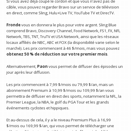
Si vous avez déjà coupé le cordon et que vous n'avez pas de
câble, vous pouvez regarder Bravo sur un service de télévision
en direct, comme Sling, Hulu+Live TV, YouTube TV et DirecTV.
Fronde
vous en donnera le plus pour votre argent. Sling Blue
comprend Bravo, Discovery Channel, Food Network, FS1, FX, NFL
Network, TBS, TNT, TruTV et USA Network, ainsi que les réseaux
locaux affiliés de NBC, ABC et FOX (la disponibilité varie selon le
marché). Les prix commencent à 46 $/mois, mais vous pouvez
obtenez 50 % de réduction sur votre premier mois
.
Alternativement,
Paon
vous permet de diffuser des épisodes un
jour après leur diffusion.
Les prix commencent à 7,99 $/mois ou 79,99 $/an, mais un
abonnement Premium à 10,99 $/mois ou 109,99 $/an vous
permettra de diffuser en direct des sports, notamment la NFL, la
Premier League, la NBA, le golf du PGA Tour et les grands
événements cyclistes et hippiques.
Et au-dessus de cela, il y a le niveau Premium Plus à 16,99
$/mois ou 169,99 $/an, qui vous permet de télécharger une