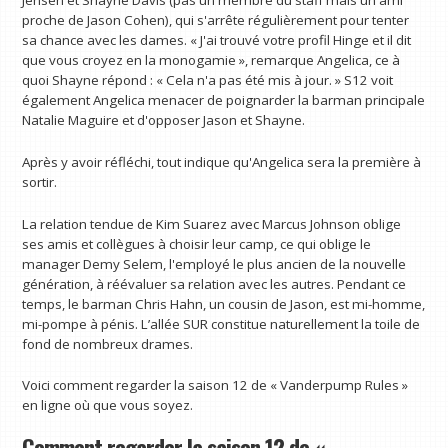
Jensen et Shayne Davis (pas un membre du staff mais un ami
proche de Jason Cohen), qui s'arrête régulièrement pour tenter
sa chance avec les dames. « J'ai trouvé votre profil Hinge et il dit
que vous croyez en la monogamie », remarque Angelica, ce à
quoi Shayne répond : « Cela n'a pas été mis à jour. » S12 voit
également Angelica menacer de poignarder la barman principale
Natalie Maguire et d'opposer Jason et Shayne.
Après y avoir réfléchi, tout indique qu'Angelica sera la première à
sortir.
La relation tendue de Kim Suarez avec Marcus Johnson oblige
ses amis et collègues à choisir leur camp, ce qui oblige le
manager Demy Selem, l'employé le plus ancien de la nouvelle
génération, à réévaluer sa relation avec les autres. Pendant ce
temps, le barman Chris Hahn, un cousin de Jason, est mi-homme,
mi-pompe à pénis. L’allée SUR constitue naturellement la toile de
fond de nombreux drames.
Voici comment regarder la saison 12 de « Vanderpump Rules »
en ligne où que vous soyez.
Comment regarder la saison 12 de «