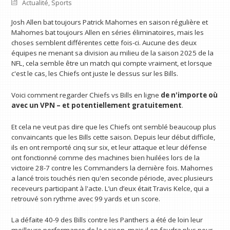
Actualité
,
Sports
Josh Allen bat toujours Patrick Mahomes en saison régulière et
Mahomes bat toujours Allen en séries éliminatoires, mais les
choses semblent différentes cette fois-ci. Aucune des deux
équipes ne menant sa division au milieu de la saison 2025 de la
NFL, cela semble être un match qui compte vraiment, et lorsque
c'est le cas, les Chiefs ont juste le dessus sur les Bills.
Voici comment regarder Chiefs vs Bills en ligne
de n'importe où
avec un VPN
– et potentiellement gratuitement
.
Et cela ne veut pas dire que les Chiefs ont semblé beaucoup plus
convaincants que les Bills cette saison. Depuis leur début difficile,
ils en ont remporté cinq sur six, et leur attaque et leur défense
ont fonctionné comme des machines bien huilées lors de la
victoire 28-7 contre les Commanders la dernière fois. Mahomes
a lancé trois touchés rien qu'en seconde période, avec plusieurs
receveurs participant à l'acte. L’un d’eux était Travis Kelce, qui a
retrouvé son rythme avec 99 yards et un score.
La défaite 40-9 des Bills contre les Panthers a été de loin leur