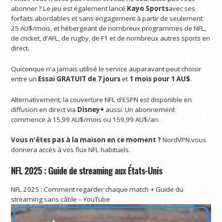
abonner ? Le jeu est également lancé
Kayo Sports
avec ses
forfaits abordables et sans engagement à partir de seulement
25 AU$/mois, et hébergeant de nombreux programmes de NFL,
de cricket, d'AFL, de rugby, de F1 et de nombreux autres sports en
direct.
Quiconque n'a jamais utilisé le service auparavant peut choisir
entre un
Essai GRATUIT de 7 jours
et
1 mois pour 1 AU$
.
Alternativement, la couverture NFL d'ESPN est disponible en
diffusion en direct via
Disney+
aussi. Un abonnement
commence à 15,99 AU$/mois ou 159,99 AU$/an.
Vous n'êtes pas à la maison en ce moment ?
NordVPN vous
donnera accès à vos flux NFL habituels.
NFL 2025 : Guide de streaming aux États-Unis
NFL 2025 : Comment regarder chaque match + Guide du
streaming sans câble – YouTube