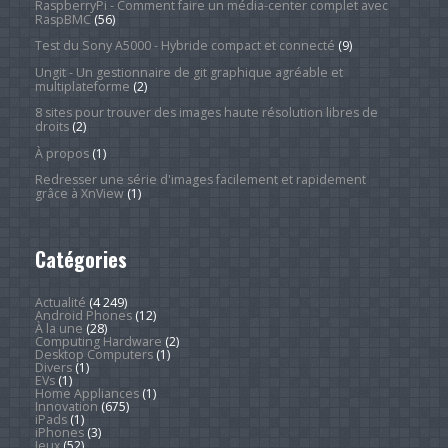
RaspberryPi - Comment faire un média-center complet avec
RaspBMC
(56)
Test du Sony A5000 - Hybride compact et connecté
(9)
Ungit - Un gestionnaire de git graphique agréable et
multiplateforme
(2)
8 sites pour trouver des images haute résolution libres de
droits
(2)
À propos
(1)
Redresser une série d'images facilement et rapidement
grâce à XnView
(1)
Catégories
Actualité
(4 249)
Android Phones
(12)
À la une
(28)
Computing Hardware
(2)
Desktop Computers
(1)
Divers
(1)
EVs
(1)
Home Appliances
(1)
Innovation
(675)
iPads
(1)
iPhones
(3)
Jeux
(52)