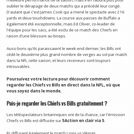
meilleure performance de la saison, mais il en faudra plus pour
oublier le dérapage de deux matchs qui a précédé leur congé.
D'autant que c'est James Cook qui a mené le spectacle avec 216
yards et deux touchdowns. La course aux passes de Buffalo a
également été exceptionnelle, mais Ed Oliver, co-leader de
l'équipe pour les sacs, a été exclu de ce match des Chiefs en
raison d'une blessure au biceps.
Aussi bons qu'ils paraissaient le week-end dernier, les Bills ont
cédé le deuxième plus grand nombre de verges au sol par match
dans la NFL cette saison, et leurs receveurs sont toujours
introuvables.
Poursuivez votre lecture pour découvrir comment
regarder les Chiefs vs Bills en direct dans la NFL, où que
vous soyez dans le monde.
Puis-je regarder les Chiefs vs Bills gratuitement ?
Les téléspectateurs britanniques ont de la chance, car l'émission
Chiefs vs Bills est diffusée sur
5Action en clair via
5
.
Ils diffusent également le match Lions vs Vikings.