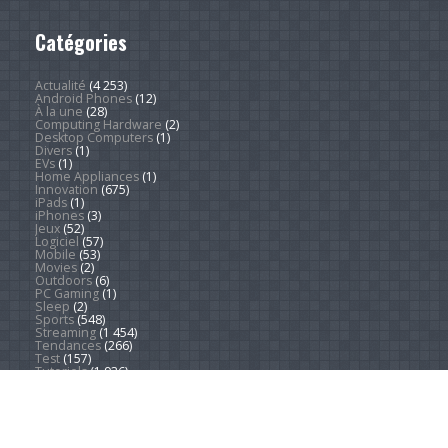
Catégories
Actualité
(4 253)
Android Phones
(12)
À la une
(28)
Computing Hardware
(2)
Desktop Computers
(1)
Divers
(1)
EVs
(1)
Home Appliances
(1)
Innovation
(675)
iPads
(1)
iPhones
(3)
Jeux
(52)
Logiciel
(57)
Mobile
(53)
Movies
(2)
Outdoors
(6)
PC Gaming
(1)
Sleep
(2)
Sports
(548)
Streaming
(1 454)
Tendances
(266)
Test
(157)
Tutoriels
(1 936)
VR & AR
(1)