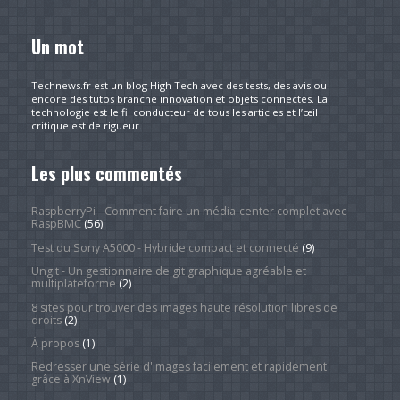
Un mot
Technews.fr est un blog High Tech avec des tests, des avis ou
encore des tutos branché innovation et objets connectés. La
technologie est le fil conducteur de tous les articles et l’œil
critique est de rigueur.
Les plus commentés
RaspberryPi - Comment faire un média-center complet avec
RaspBMC
(56)
Test du Sony A5000 - Hybride compact et connecté
(9)
Ungit - Un gestionnaire de git graphique agréable et
multiplateforme
(2)
8 sites pour trouver des images haute résolution libres de
droits
(2)
À propos
(1)
Redresser une série d'images facilement et rapidement
grâce à XnView
(1)