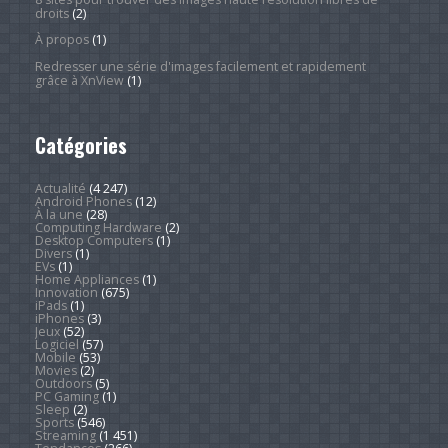
droits
(2)
À propos
(1)
Redresser une série d'images facilement et rapidement
grâce à XnView
(1)
Catégories
Actualité
(4 247)
Android Phones
(12)
À la une
(28)
Computing Hardware
(2)
Desktop Computers
(1)
Divers
(1)
EVs
(1)
Home Appliances
(1)
Innovation
(675)
iPads
(1)
iPhones
(3)
Jeux
(52)
Logiciel
(57)
Mobile
(53)
Movies
(2)
Outdoors
(5)
PC Gaming
(1)
Sleep
(2)
Sports
(546)
Streaming
(1 451)