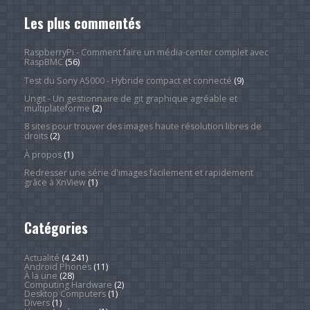
Les plus commentés
RaspberryPi - Comment faire un média-center complet avec
RaspBMC
(56)
Test du Sony A5000 - Hybride compact et connecté
(9)
Ungit - Un gestionnaire de git graphique agréable et
multiplateforme
(2)
8 sites pour trouver des images haute résolution libres de
droits
(2)
À propos
(1)
Redresser une série d'images facilement et rapidement
grâce à XnView
(1)
Catégories
Actualité
(4 241)
Android Phones
(11)
À la une
(28)
Computing Hardware
(2)
Desktop Computers
(1)
Divers
(1)