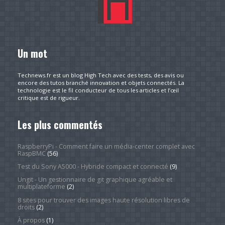
Un mot
Technews.fr est un blog High Tech avec des tests, des avis ou
encore des tutos branché innovation et objets connectés. La
technologie est le fil conducteur de tous les articles et l’œil
critique est de rigueur.
Les plus commentés
RaspberryPi - Comment faire un média-center complet avec
RaspBMC
(56)
Test du Sony A5000 - Hybride compact et connecté
(9)
Ungit - Un gestionnaire de git graphique agréable et
multiplateforme
(2)
8 sites pour trouver des images haute résolution libres de
droits
(2)
À propos
(1)