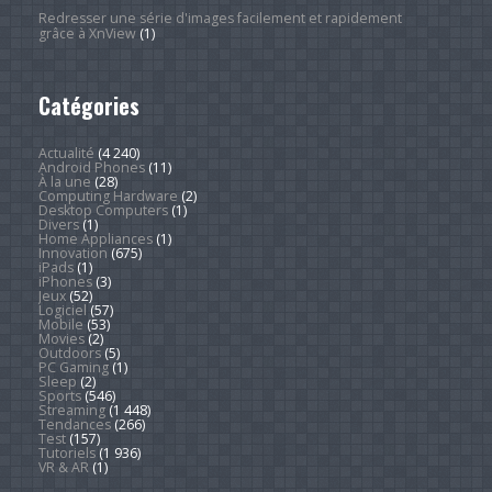
Redresser une série d'images facilement et rapidement
grâce à XnView
(1)
Catégories
Actualité
(4 240)
Android Phones
(11)
À la une
(28)
Computing Hardware
(2)
Desktop Computers
(1)
Divers
(1)
Home Appliances
(1)
Innovation
(675)
iPads
(1)
iPhones
(3)
Jeux
(52)
Logiciel
(57)
Mobile
(53)
Movies
(2)
Outdoors
(5)
PC Gaming
(1)
Sleep
(2)
Sports
(546)
Streaming
(1 448)
Tendances
(266)
Test
(157)
Tutoriels
(1 936)
VR & AR
(1)