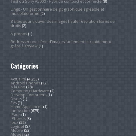
Test du Sony A5000 - Hybride compact et connecté
(9)
Ungit - Un gestionnaire de git graphique agréable et
multiplateforme
(2)
8 sites pour trouver des images haute résolution libres de
droits
(2)
À propos
(1)
Redresser une série d'images facilement et rapidement
grâce à XnView
(1)
Catégories
Actualité
(4 253)
Android Phones
(12)
À la une
(28)
Computing Hardware
(2)
Desktop Computers
(1)
Divers
(1)
EVs
(1)
Home Appliances
(1)
Innovation
(675)
iPads
(1)
iPhones
(3)
Jeux
(52)
Logiciel
(57)
Mobile
(53)
Movies
(2)