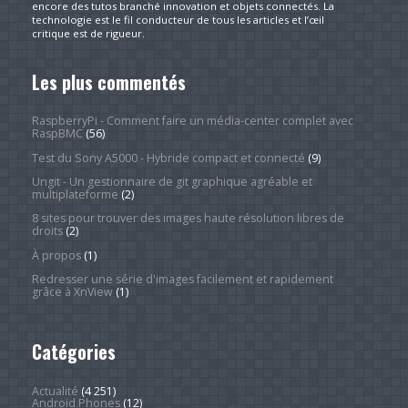
encore des tutos branché innovation et objets connectés. La
technologie est le fil conducteur de tous les articles et l’œil
critique est de rigueur.
Les plus commentés
RaspberryPi - Comment faire un média-center complet avec
RaspBMC
(56)
Test du Sony A5000 - Hybride compact et connecté
(9)
Ungit - Un gestionnaire de git graphique agréable et
multiplateforme
(2)
8 sites pour trouver des images haute résolution libres de
droits
(2)
À propos
(1)
Redresser une série d'images facilement et rapidement
grâce à XnView
(1)
Catégories
Actualité
(4 251)
Android Phones
(12)