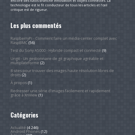
encore des tutos branché innovation et objets connectés. La
technologie est le fil conducteur de tous les articles et l’œil
critique est de rigueur.
Les plus commentés
RaspberryPi - Comment faire un média-center complet avec
RaspBMC
(56)
Test du Sony A5000 - Hybride compact et connecté
(9)
Ungit - Un gestionnaire de git graphique agréable et
multiplateforme
(2)
8 sites pour trouver des images haute résolution libres de
droits
(2)
À propos
(1)
Redresser une série d'images facilement et rapidement
grâce à XnView
(1)
Catégories
Actualité
(4 246)
Android Phones
(12)