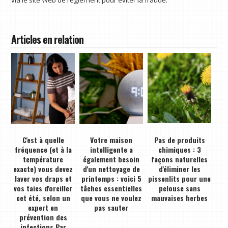
via le site Web de règlement pour éviter la fraude.
Articles en relation
C'est à quelle
Votre maison
Pas de produits
fréquence (et à la
intelligente a
chimiques : 3
température
également besoin
façons naturelles
exacte) vous devez
d'un nettoyage de
d'éliminer les
laver vos draps et
printemps : voici 5
pissenlits pour une
vos taies d'oreiller
tâches essentielles
pelouse sans
cet été, selon un
que vous ne voulez
mauvaises herbes
expert en
pas sauter
prévention des
infections Par