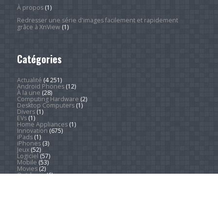
À propos
(1)
Redresser une série d'images facilement et rapidement
grâce à XnView
(1)
Catégories
Actualité
(4 251)
Android Phones
(12)
À la une
(28)
Computing Hardware
(2)
Desktop Computers
(1)
Divers
(1)
EVs
(1)
Home Appliances
(1)
Innovation
(675)
iPads
(1)
iPhones
(3)
Jeux
(52)
Logiciel
(57)
Mobile
(53)
Movies
(2)
Outdoors
(6)
PC Gaming
(1)
Sleep
(2)
Sports
(547)
Streaming
(1 453)
Tendances
(266)
Test
(157)