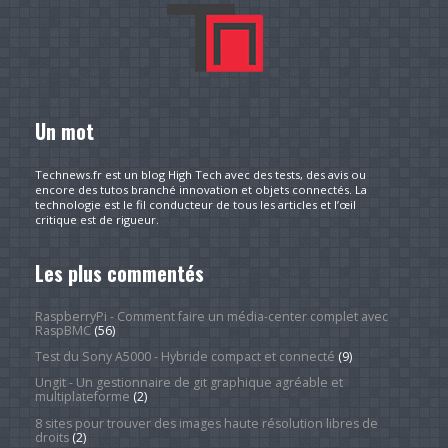
Un mot
Technews.fr est un blog High Tech avec des tests, des avis ou
encore des tutos branché innovation et objets connectés. La
technologie est le fil conducteur de tous les articles et l’œil
critique est de rigueur.
Les plus commentés
RaspberryPi - Comment faire un média-center complet avec
RaspBMC
(56)
Test du Sony A5000 - Hybride compact et connecté
(9)
Ungit - Un gestionnaire de git graphique agréable et
multiplateforme
(2)
8 sites pour trouver des images haute résolution libres de
droits
(2)