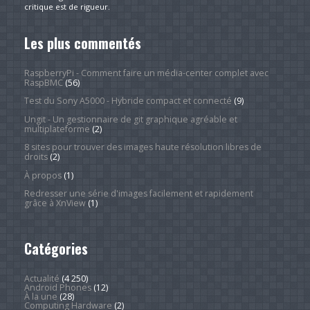
critique est de rigueur.
Les plus commentés
RaspberryPi - Comment faire un média-center complet avec
RaspBMC
(56)
Test du Sony A5000 - Hybride compact et connecté
(9)
Ungit - Un gestionnaire de git graphique agréable et
multiplateforme
(2)
8 sites pour trouver des images haute résolution libres de
droits
(2)
À propos
(1)
Redresser une série d'images facilement et rapidement
grâce à XnView
(1)
Catégories
Actualité
(4 250)
Android Phones
(12)
À la une
(28)
Computing Hardware
(2)