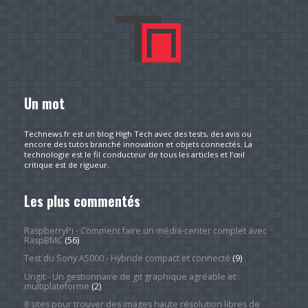
Un mot
Technews.fr est un blog High Tech avec des tests, des avis ou
encore des tutos branché innovation et objets connectés. La
technologie est le fil conducteur de tous les articles et l’œil
critique est de rigueur.
Les plus commentés
RaspberryPi - Comment faire un média-center complet avec
RaspBMC
(56)
Test du Sony A5000 - Hybride compact et connecté
(9)
Ungit - Un gestionnaire de git graphique agréable et
multiplateforme
(2)
8 sites pour trouver des images haute résolution libres de