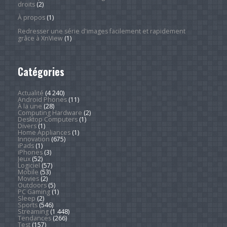
droits
(2)
À propos
(1)
Redresser une série d'images facilement et rapidement
grâce à XnView
(1)
Catégories
Actualité
(4 240)
Android Phones
(11)
À la une
(28)
Computing Hardware
(2)
Desktop Computers
(1)
Divers
(1)
Home Appliances
(1)
Innovation
(675)
iPads
(1)
iPhones
(3)
Jeux
(52)
Logiciel
(57)
Mobile
(53)
Movies
(2)
Outdoors
(5)
PC Gaming
(1)
Sleep
(2)
Sports
(546)
Streaming
(1 448)
Tendances
(266)
Test
(157)