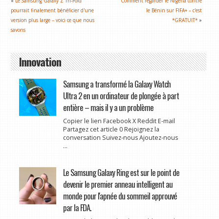
«
Le Samsung Galaxy Z Tri-Fold
Comment regarder le Nigeria contre
pourrait finalement bénéficier d'une
le Bénin sur FIFA+ – c'est
version plus large – voici ce que nous
*GRATUIT*
»
savons
Innovation
Samsung a transformé la Galaxy Watch
Ultra 2 en un ordinateur de plongée à part
entière – mais il y a un problème
Copier le lien Facebook X Reddit E-mail
Partagez cet article 0 Rejoignez la
conversation Suivez-nous Ajoutez-nous
...
Le Samsung Galaxy Ring est sur le point de
devenir le premier anneau intelligent au
monde pour l'apnée du sommeil approuvé
par la FDA.