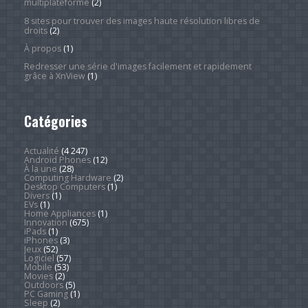
multiplateforme
(2)
8 sites pour trouver des images haute résolution libres de
droits
(2)
À propos
(1)
Redresser une série d'images facilement et rapidement
grâce à XnView
(1)
Catégories
Actualité
(4 247)
Android Phones
(12)
À la une
(28)
Computing Hardware
(2)
Desktop Computers
(1)
Divers
(1)
EVs
(1)
Home Appliances
(1)
Innovation
(675)
iPads
(1)
iPhones
(3)
Jeux
(52)
Logiciel
(57)
Mobile
(53)
Movies
(2)
Outdoors
(5)
PC Gaming
(1)
Sleep
(2)