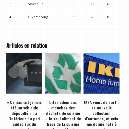
3
Slovaquie
3
+1
6
4
Luxembourg
3
-7
0
Articles en relation
« Ce n'aurait jamais
Dites adieu aux
IKEA vient de sortir
été un véhicule
mouches des
sa nouvelle
dépouillé » : à
déchets de cuisine
collection
l'intérieur du pari
– le seul aliment de
d'automne, et cela
audacieux du
base de la cuisine
me donne hâte à