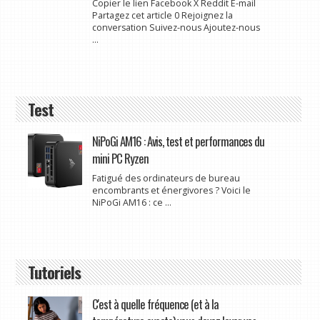
Copier le lien Facebook X Reddit E-mail
Partagez cet article 0 Rejoignez la
conversation Suivez-nous Ajoutez-nous
...
Test
NiPoGi AM16 : Avis, test et performances du
mini PC Ryzen
Fatigué des ordinateurs de bureau
encombrants et énergivores ? Voici le
NiPoGi AM16 : ce ...
Tutoriels
C'est à quelle fréquence (et à la