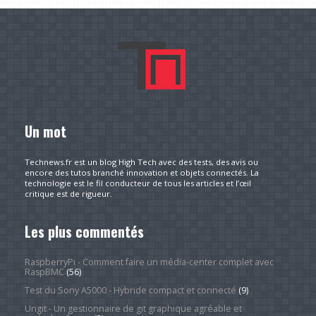
Un mot
Technews.fr est un blog High Tech avec des tests, des avis ou
encore des tutos branché innovation et objets connectés. La
technologie est le fil conducteur de tous les articles et l’œil
critique est de rigueur.
Les plus commentés
RaspberryPi - Comment faire un média-center complet avec
RaspBMC
(56)
Test du Sony A5000 - Hybride compact et connecté
(9)
Ungit - Un gestionnaire de git graphique agréable et