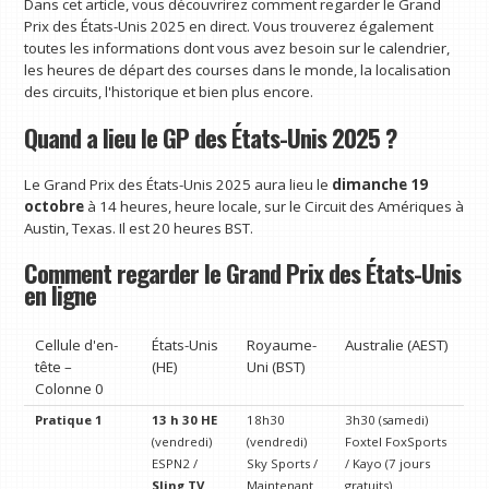
Dans cet article, vous découvrirez comment regarder le Grand
Prix des États-Unis 2025 en direct. Vous trouverez également
toutes les informations dont vous avez besoin sur le calendrier,
les heures de départ des courses dans le monde, la localisation
des circuits, l'historique et bien plus encore.
Quand a lieu le GP des États-Unis 2025 ?
Le Grand Prix des États-Unis 2025 aura lieu le
dimanche 19
octobre
à 14 heures, heure locale, sur le Circuit des Amériques à
Austin, Texas. Il est 20 heures BST.
Comment regarder le Grand Prix des États-Unis
en ligne
Cellule d'en-
États-Unis
Royaume-
Australie (AEST)
tête –
(HE)
Uni (BST)
Colonne 0
Pratique 1
13 h 30 HE
18h30
3h30 (samedi)
(vendredi)
(vendredi)
Foxtel FoxSports
ESPN2 /
Sky Sports /
/ Kayo (7 jours
Sling TV
Maintenant
gratuits)