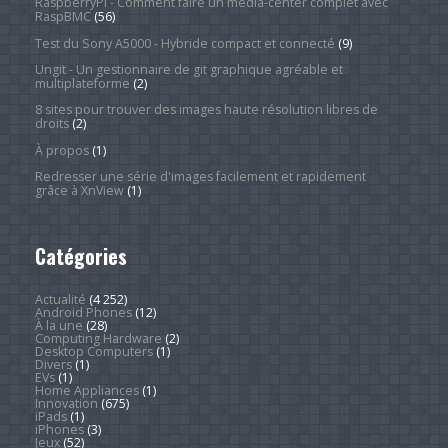
RaspberryPi - Comment faire un média-center complet avec
RaspBMC
(56)
Test du Sony A5000 - Hybride compact et connecté
(9)
Ungit - Un gestionnaire de git graphique agréable et
multiplateforme
(2)
8 sites pour trouver des images haute résolution libres de
droits
(2)
À propos
(1)
Redresser une série d'images facilement et rapidement
grâce à XnView
(1)
Catégories
Actualité
(4 252)
Android Phones
(12)
À la une
(28)
Computing Hardware
(2)
Desktop Computers
(1)
Divers
(1)
EVs
(1)
Home Appliances
(1)
Innovation
(675)
iPads
(1)
iPhones
(3)
Jeux
(52)