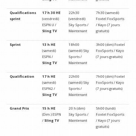
Qualifications
17 h 30 HE
22h30
7h30 (samedi)
sprint
(vendredi)
(vendredi)
Foxtel FoxSports
ESPN U /
Sky Sports /
/ Kayo (7 jours
Sling TV
Maintenant
gratuits)
Sprint
13 h HE
18h00
3h00 (dim) Foxtel
(samedi)
(samedi) Sky
FoxSports / Kayo
ESPN /
Sports /
(7 jours gratuits)
Sling TV
Maintenant
Qualification
17 h HE
22h00
7h00 (dim) Foxtel
(samedi)
(samedi) Sky
FoxSports / Kayo
ESPN2 /
Sports /
(7 jours gratuits)
Sling TV
Maintenant
Grand Prix
15 h HE
20 h (dim)
5h00 (lundi)
(Dim.) ESPN
Sky Sports /
Foxtel FoxSports
/
Sling TV
Maintenant
/ Kayo (7 jours
gratuits)