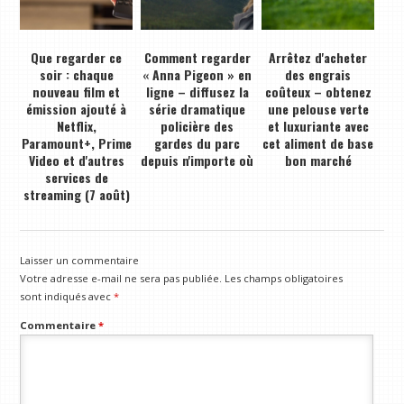
Que regarder ce
Comment regarder
Arrêtez d'acheter
soir : chaque
« Anna Pigeon » en
des engrais
nouveau film et
ligne – diffusez la
coûteux – obtenez
émission ajouté à
série dramatique
une pelouse verte
Netflix,
policière des
et luxuriante avec
Paramount+, Prime
gardes du parc
cet aliment de base
Video et d'autres
depuis n'importe où
bon marché
services de
streaming (7 août)
Laisser un commentaire
Votre adresse e-mail ne sera pas publiée.
Les champs obligatoires
sont indiqués avec
*
Commentaire
*