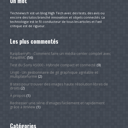
Un mot
Technews.fr est un blog High Tech avec des tests, des avis ou
encore des tutos branché innovation et objets connectés. La
technologie est le fil conducteur de tous les articles et l’œil
critique est de rigueur.
Les plus commentés
RaspberryPi - Comment faire un média-center complet avec
RaspBMC
(56)
Test du Sony A5000 - Hybride compact et connecté
(9)
Ungit - Un gestionnaire de git graphique agréable et
multiplateforme
(2)
8 sites pour trouver des images haute résolution libres de
droits
(2)
À propos
(1)
Redresser une série d'images facilement et rapidement
grâce à XnView
(1)
Catégories