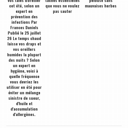
vos taies d'oreiller
tâches essentielles
pelouse sans
cet été, selon un
que vous ne voulez
mauvaises herbes
expert en
pas sauter
prévention des
infections Par
Frances Daniels
Publié le 25 juillet
26 Le temps chaud
laisse vos draps et
vos oreillers
humides la plupart
des nuits ? Selon
un expert en
hygiène, voici à
quelle fréquence
vous devriez les
utiliser en été pour
éviter un mélange
sinistre de sueur,
d'huile et
d'accumulation
d'allergènes.