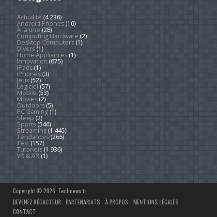
Actualité
(4 236)
Android Phones
(10)
À la une
(28)
Computing Hardware
(2)
Desktop Computers
(1)
Divers
(1)
Home Appliances
(1)
Innovation
(675)
iPads
(1)
iPhones
(3)
Jeux
(52)
Logiciel
(57)
Mobile
(53)
Movies
(2)
Outdoors
(5)
PC Gaming
(1)
Sleep
(2)
Sports
(546)
Streaming
(1 445)
Tendances
(266)
Test
(157)
Tutoriels
(1 936)
VR & AR
(1)
Copyright © 2026. Technews.fr
DEVENEZ RÉDACTEUR
PARTENARIATS
À PROPOS
MENTIONS LÉGALES
CONTACT