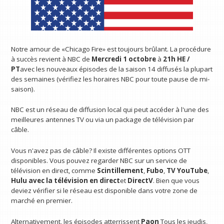
Notre amour de «Chicago Fire» est toujours brûlant. La procédure
à succès revient à NBC de
Mercredi 1 octobre
à
21h HE /
PT
avec les nouveaux épisodes de la saison 14 diffusés la plupart
des semaines (vérifiez les horaires NBC pour toute pause de mi-
saison).
NBC est un réseau de diffusion local qui peut accéder à l'une des
meilleures antennes TV ou via un package de télévision par
câble.
Vous n'avez pas de câble? Il existe différentes options OTT
disponibles. Vous pouvez regarder NBC sur un service de
télévision en direct, comme
Scintillement
,
Fubo
,
TV YouTube
,
Hulu avec la télévision en direct
et
DirectV
. Bien que vous
deviez vérifier si le réseau est disponible dans votre zone de
marché en premier.
Alternativement, les épisodes atterrissent
Paon
Tous les jeudis,