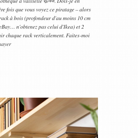
iothèque à vaisselle 🤭👀. Dois-je en
ère fois que vous voyez ce piratage – alors
 rack à bois (profondeur d'au moins 10 cm
 eBay… n'obtenez pas celui d'Ikea) et 2
nir chaque rack verticalement. Faites-moi
ssayer