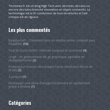
Technews.fr est un blog High Tech avec des tests, des avis ou
encore des tutos branché innovation et objets connectés. La
technologie est le fil conducteur de tous les articles et l’œil
critique est de rigueur.
Les plus commentés
RaspberryPi - Comment faire un média-center complet avec
RaspBMC
(56)
Test du Sony A5000 - Hybride compact et connecté
(9)
Ungit - Un gestionnaire de git graphique agréable et
multiplateforme
(2)
8 sites pour trouver des images haute résolution libres de
droits
(2)
À propos
(1)
Redresser une série d'images facilement et rapidement
grâce à XnView
(1)
Catégories