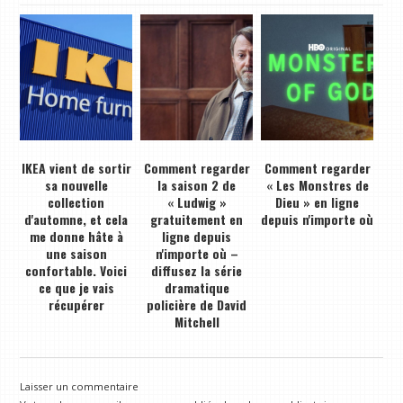
IKEA vient de sortir
Comment regarder
Comment regarder
sa nouvelle
la saison 2 de
« Les Monstres de
collection
« Ludwig »
Dieu » en ligne
d'automne, et cela
gratuitement en
depuis n'importe où
me donne hâte à
ligne depuis
une saison
n'importe où –
confortable. Voici
diffusez la série
ce que je vais
dramatique
récupérer
policière de David
Mitchell
Laisser un commentaire