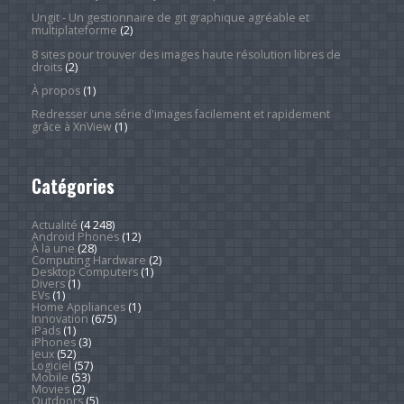
Ungit - Un gestionnaire de git graphique agréable et
multiplateforme
(2)
8 sites pour trouver des images haute résolution libres de
droits
(2)
À propos
(1)
Redresser une série d'images facilement et rapidement
grâce à XnView
(1)
Catégories
Actualité
(4 248)
Android Phones
(12)
À la une
(28)
Computing Hardware
(2)
Desktop Computers
(1)
Divers
(1)
EVs
(1)
Home Appliances
(1)
Innovation
(675)
iPads
(1)
iPhones
(3)
Jeux
(52)
Logiciel
(57)
Mobile
(53)
Movies
(2)
Outdoors
(5)