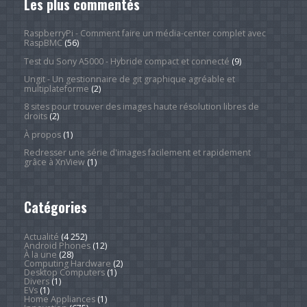
Les plus commentés
RaspberryPi - Comment faire un média-center complet avec
RaspBMC
(56)
Test du Sony A5000 - Hybride compact et connecté
(9)
Ungit - Un gestionnaire de git graphique agréable et
multiplateforme
(2)
8 sites pour trouver des images haute résolution libres de
droits
(2)
À propos
(1)
Redresser une série d'images facilement et rapidement
grâce à XnView
(1)
Catégories
Actualité
(4 252)
Android Phones
(12)
À la une
(28)
Computing Hardware
(2)
Desktop Computers
(1)
Divers
(1)
EVs
(1)
Home Appliances
(1)