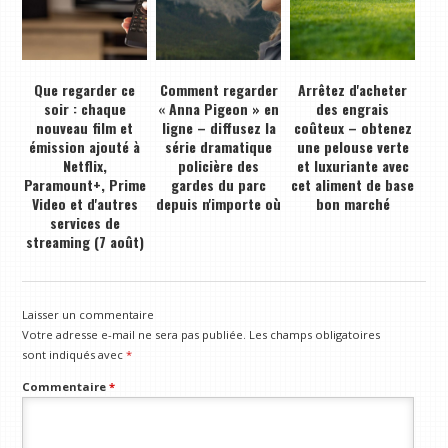
Que regarder ce
Comment regarder
Arrêtez d'acheter
soir : chaque
« Anna Pigeon » en
des engrais
nouveau film et
ligne – diffusez la
coûteux – obtenez
émission ajouté à
série dramatique
une pelouse verte
Netflix,
policière des
et luxuriante avec
Paramount+, Prime
gardes du parc
cet aliment de base
Video et d'autres
depuis n'importe où
bon marché
services de
streaming (7 août)
Laisser un commentaire
Votre adresse e-mail ne sera pas publiée.
Les champs obligatoires
sont indiqués avec
*
Commentaire
*