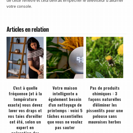
de cette fenêtre et cela devrait empêcher le téléviseur d'allumer
votre console.
Articles en relation
C'est à quelle
Votre maison
Pas de produits
fréquence (et à la
intelligente a
chimiques : 3
température
également besoin
façons naturelles
exacte) vous devez
d'un nettoyage de
d'éliminer les
laver vos draps et
printemps : voici 5
pissenlits pour une
vos taies d'oreiller
tâches essentielles
pelouse sans
cet été, selon un
que vous ne voulez
mauvaises herbes
expert en
pas sauter
prévention des