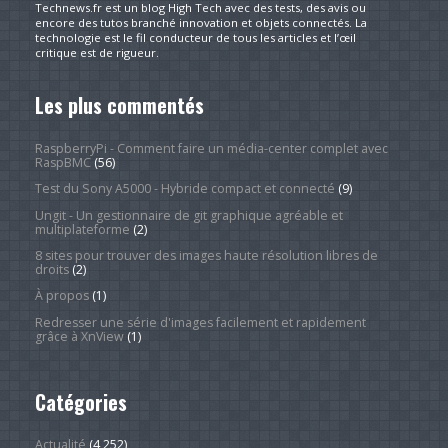
Technews.fr est un blog High Tech avec des tests, des avis ou
encore des tutos branché innovation et objets connectés. La
technologie est le fil conducteur de tous les articles et l’œil
critique est de rigueur.
Les plus commentés
RaspberryPi - Comment faire un média-center complet avec
RaspBMC
(56)
Test du Sony A5000 - Hybride compact et connecté
(9)
Ungit - Un gestionnaire de git graphique agréable et
multiplateforme
(2)
8 sites pour trouver des images haute résolution libres de
droits
(2)
À propos
(1)
Redresser une série d'images facilement et rapidement
grâce à XnView
(1)
Catégories
Actualité
(4 252)