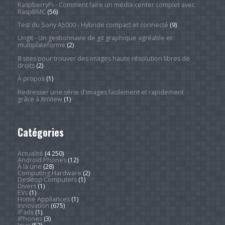
RaspberryPi - Comment faire un média-center complet avec
RaspBMC
(56)
Test du Sony A5000 - Hybride compact et connecté
(9)
Ungit - Un gestionnaire de git graphique agréable et
multiplateforme
(2)
8 sites pour trouver des images haute résolution libres de
droits
(2)
À propos
(1)
Redresser une série d'images facilement et rapidement
grâce à XnView
(1)
Catégories
Actualité
(4 250)
Android Phones
(12)
À la une
(28)
Computing Hardware
(2)
Desktop Computers
(1)
Divers
(1)
EVs
(1)
Home Appliances
(1)
Innovation
(675)
iPads
(1)
iPhones
(3)