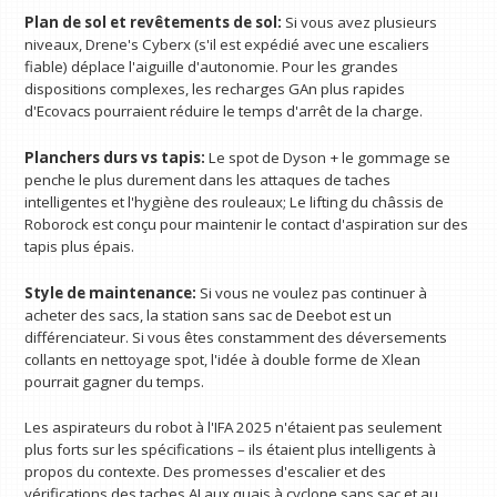
Plan de sol et revêtements de sol:
Si vous avez plusieurs
niveaux, Drene's Cyberx (s'il est expédié avec une escaliers
fiable) déplace l'aiguille d'autonomie. Pour les grandes
dispositions complexes, les recharges GAn plus rapides
d'Ecovacs pourraient réduire le temps d'arrêt de la charge.
Planchers durs vs tapis:
Le spot de Dyson + le gommage se
penche le plus durement dans les attaques de taches
intelligentes et l'hygiène des rouleaux; Le lifting du châssis de
Roborock est conçu pour maintenir le contact d'aspiration sur des
tapis plus épais.
Style de maintenance:
Si vous ne voulez pas continuer à
acheter des sacs, la station sans sac de Deebot est un
différenciateur. Si vous êtes constamment des déversements
collants en nettoyage spot, l'idée à double forme de Xlean
pourrait gagner du temps.
Les aspirateurs du robot à l'IFA 2025 n'étaient pas seulement
plus forts sur les spécifications – ils étaient plus intelligents à
propos du contexte. Des promesses d'escalier et des
vérifications des taches AI aux quais à cyclone sans sac et au