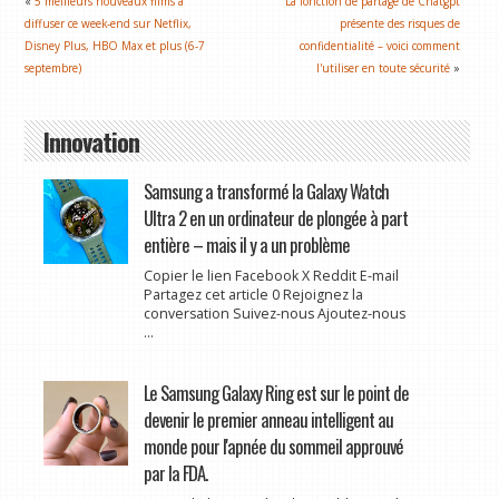
«
5 meilleurs nouveaux films à
La fonction de partage de Chatgpt
diffuser ce week-end sur Netflix,
présente des risques de
Disney Plus, HBO Max et plus (6-7
confidentialité – voici comment
septembre)
l'utiliser en toute sécurité
»
Innovation
Samsung a transformé la Galaxy Watch
Ultra 2 en un ordinateur de plongée à part
entière – mais il y a un problème
Copier le lien Facebook X Reddit E-mail
Partagez cet article 0 Rejoignez la
conversation Suivez-nous Ajoutez-nous
...
Le Samsung Galaxy Ring est sur le point de
devenir le premier anneau intelligent au
monde pour l'apnée du sommeil approuvé
par la FDA.