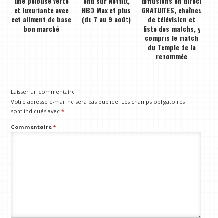
une pelouse verte
end sur Netflix,
diffusions en direct
et luxuriante avec
HBO Max et plus
GRATUITES, chaînes
cet aliment de base
(du 7 au 9 août)
de télévision et
bon marché
liste des matchs, y
compris le match
du Temple de la
renommée
Laisser un commentaire
Votre adresse e-mail ne sera pas publiée.
Les champs obligatoires
sont indiqués avec
*
Commentaire
*