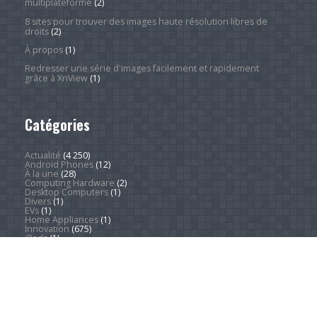
multiplateforme
(2)
8 sites pour trouver des images haute résolution libres de
droits
(2)
À propos
(1)
Redresser une série d'images facilement et rapidement
grâce à XnView
(1)
Catégories
Actualité
(4 250)
Android Phones
(12)
À la une
(28)
Computing Hardware
(2)
Desktop Computers
(1)
Divers
(1)
EVs
(1)
Home Appliances
(1)
Innovation
(675)
iPads
(1)
iPhones
(3)
Jeux
(52)
Logiciel
(57)
Mobile
(53)
Movies
(2)
Outdoors
(6)
PC Gaming
(1)
Sleep
(2)