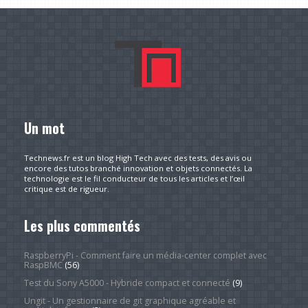
Un mot
Technews.fr est un blog High Tech avec des tests, des avis ou
encore des tutos branché innovation et objets connectés. La
technologie est le fil conducteur de tous les articles et l’œil
critique est de rigueur.
Les plus commentés
RaspberryPi - Comment faire un média-center complet avec
RaspBMC
(56)
Test du Sony A5000 - Hybride compact et connecté
(9)
Ungit - Un gestionnaire de git graphique agréable et