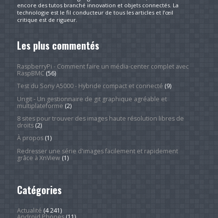
encore des tutos branché innovation et objets connectés. La
technologie est le fil conducteur de tous les articles et l’œil
critique est de rigueur.
Les plus commentés
RaspberryPi - Comment faire un média-center complet avec
RaspBMC
(56)
Test du Sony A5000 - Hybride compact et connecté
(9)
Ungit - Un gestionnaire de git graphique agréable et
multiplateforme
(2)
8 sites pour trouver des images haute résolution libres de
droits
(2)
À propos
(1)
Redresser une série d'images facilement et rapidement
grâce à XnView
(1)
Catégories
Actualité
(4 241)
Android Phones
(11)