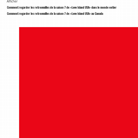
Afficher
Comment regarder les retrouvailles de la saison 7 de «Love Island USA» dans le monde entier
Comment regarder les retrouvailles de la saison 7 de «Love Island USA» au Canada