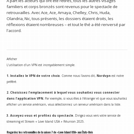
À part les acteurs qui ont été retirés, tous les autres visages
familiers et corps bronzés sont revenus pour le spectacle de
retrouvailles. Avec Ace, Ace, Amaya, Chelley, Chris, Huda,
Olandria, Nic, tous présents, les dossiers étaient droits, les
réflexions étaient nombreuses – et tout le thé a été renversé par
l'accord.
Afficher
L'utilisation d'un VPN est incroyablement simple.
1. Installez le VPN de votre choix
. Comme nous l'avons dit,
Nordvpn
est notre
préféré.
2. Choisissez l'emplacement à lequel vous souhaitez vous connecter
dans l'application VPN.
Par exemple, si vous êtes à l'étranger et que vous souhaitez
afficher un service américain, vous sélectionnez un serveur américain dans la liste.
3. Asseyez-vous et profitez du spectacle.
Dirigez-vous vers votre service de
streaming et Stream « Love Island USA » Réunion 2025.
Regardez les retrouvailles de la saison 7 de «Love Island USA» aux États-Unis