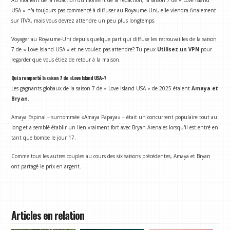
USA » n'a toujours pas commencé à diffuser au Royaume-Uni, elle viendra finalement
sur ITVX, mais vous devrez attendre un peu plus longtemps.
Voyager au Royaume-Uni depuis quelque part qui diffuse les retrouvailles de la saison
7 de « Love Island USA » et ne voulez pas attendre? Tu peux
Utilisez un VPN
pour
regarder que vous étiez de retour à la maison.
Qui a remporté la saison 7 de «Love Island USA»?
Les gagnants globaux de la saison 7 de « Love Island USA » de 2025 étaient
Amaya et
Bryan
.
Amaya Espinal – surnommée «Amaya Papaya» – était un concurrent populaire tout au
long et a semblé établir un lien vraiment fort avec Bryan Arenales lorsqu'il est entré en
tant que bombe le jour 17.
Comme tous les autres couples au cours des six saisons précédentes, Amaya et Bryan
ont partagé le prix en argent.
Articles en relation