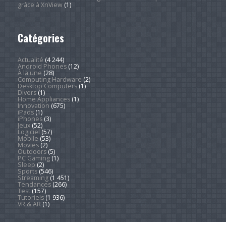
grâce à XnView
(1)
Catégories
Actualité
(4 244)
Android Phones
(12)
À la une
(28)
Computing Hardware
(2)
Desktop Computers
(1)
Divers
(1)
Home Appliances
(1)
Innovation
(675)
iPads
(1)
iPhones
(3)
Jeux
(52)
Logiciel
(57)
Mobile
(53)
Movies
(2)
Outdoors
(5)
PC Gaming
(1)
Sleep
(2)
Sports
(546)
Streaming
(1 451)
Tendances
(266)
Test
(157)
Tutoriels
(1 936)
VR & AR
(1)