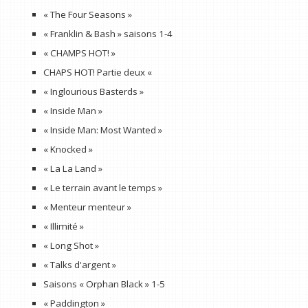
« The Four Seasons »
« Franklin & Bash » saisons 1-4
« CHAMPS HOT! »
CHAPS HOT! Partie deux «
« Inglourious Basterds »
« Inside Man »
« Inside Man: Most Wanted »
« Knocked »
« La La Land »
« Le terrain avant le temps »
« Menteur menteur »
« Illimité »
« Long Shot »
« Talks d'argent »
Saisons « Orphan Black » 1-5
« Paddington »