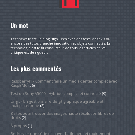
Un mot
Technews.fr est un blog High Tech avec des tests, des avis ou
encore des tutos branché innovation et objets connectés. La
technologie est le fil conducteur de tous les articles et l’œil
critique est de rigueur.
Les plus commentés
RaspberryPi - Comment faire un média-center complet avec
RaspBMC
(56)
Test du Sony A5000 - Hybride compact et connecté
(9)
Ungit - Un gestionnaire de git graphique agréable et
multiplateforme
(2)
8 sites pour trouver des images haute résolution libres de
droits
(2)
À propos
(1)
Redresser une série d'images facilement et rapidement