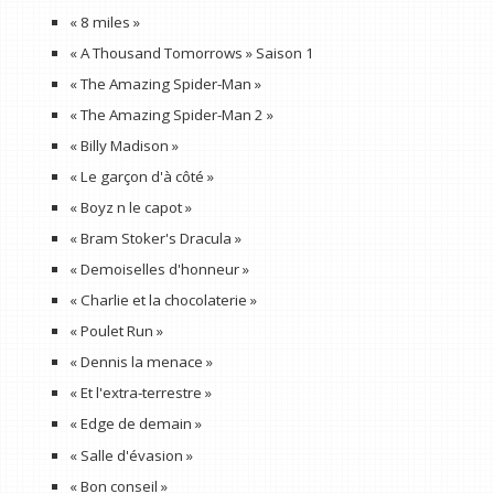
« 8 miles »
« A Thousand Tomorrows » Saison 1
« The Amazing Spider-Man »
« The Amazing Spider-Man 2 »
« Billy Madison »
« Le garçon d'à côté »
« Boyz n le capot »
« Bram Stoker's Dracula »
« Demoiselles d'honneur »
« Charlie et la chocolaterie »
« Poulet Run »
« Dennis la menace »
« Et l'extra-terrestre »
« Edge de demain »
« Salle d'évasion »
« Bon conseil »