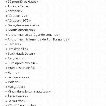
« 50 premières dates »
« Après la Terre »
« Aéroport »
« Aéroport '77 »
« Aéroport 1975 »
« Gangster américain »
« Graffiti américain »
« Anchorman 2: La légende continue »
« Anchorman: la légende de Ron Burgundy »
« Barbare »
« Film d'abeille »
« Black Hawk Down »
« Sang et os »
« Burn après avoir lu »
« Muet et stupide à »
« Hanna »
« Les vacances »
« Maison »
« Macgruber »
« Minuit dans le commutateur »
« À mi-chemin »
« La mulette »
« Sécurité nationale »