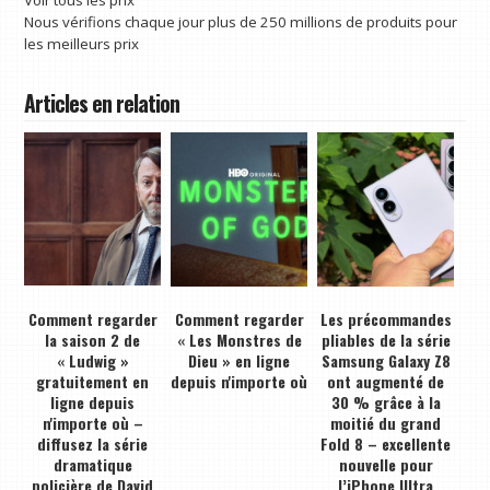
Nous vérifions chaque jour plus de 250 millions de produits pour
les meilleurs prix
Articles en relation
Comment regarder
Comment regarder
Les précommandes
la saison 2 de
« Les Monstres de
pliables de la série
« Ludwig »
Dieu » en ligne
Samsung Galaxy Z8
gratuitement en
depuis n'importe où
ont augmenté de
ligne depuis
30 % grâce à la
n'importe où –
moitié du grand
diffusez la série
Fold 8 – excellente
dramatique
nouvelle pour
policière de David
l’iPhone Ultra