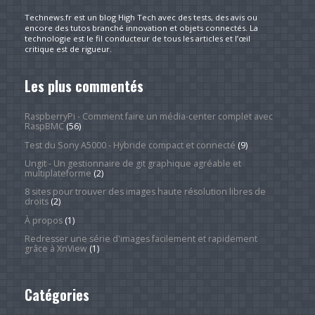
Technews.fr est un blog High Tech avec des tests, des avis ou
encore des tutos branché innovation et objets connectés. La
technologie est le fil conducteur de tous les articles et l’œil
critique est de rigueur.
Les plus commentés
RaspberryPi - Comment faire un média-center complet avec
RaspBMC
(56)
Test du Sony A5000 - Hybride compact et connecté
(9)
Ungit - Un gestionnaire de git graphique agréable et
multiplateforme
(2)
8 sites pour trouver des images haute résolution libres de
droits
(2)
À propos
(1)
Redresser une série d'images facilement et rapidement
grâce à XnView
(1)
Catégories