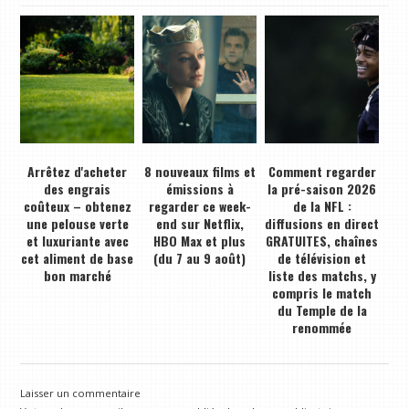
Arrêtez d'acheter
8 nouveaux films et
Comment regarder
des engrais
émissions à
la pré-saison 2026
coûteux – obtenez
regarder ce week-
de la NFL :
une pelouse verte
end sur Netflix,
diffusions en direct
et luxuriante avec
HBO Max et plus
GRATUITES, chaînes
cet aliment de base
(du 7 au 9 août)
de télévision et
bon marché
liste des matchs, y
compris le match
du Temple de la
renommée
Laisser un commentaire